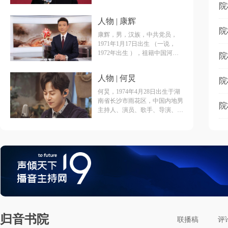
大学），硕士研究生 ，中国著
院
名女主持人、导演、制片人、演
人物 | 康辉
员、中共党员、播音指导（正
院
高）职称 、国务院“政府特殊津
康辉，男，汉族，中共党员，
贴”享受者、中宣部“四个一
1971年1月17日出生 （一说，
批”人才、“五一”劳动奖章 、中
1972年出生 ），祖籍中国河北
院
国青年“五四”奖章的获得者。现
省石家庄市无极县 ，本科毕业
任保利文化集团股份有限公司艺
于中国传媒大学播音系，硕士毕
人物 | 何炅
术总监、保利演出有限公司董事
院
业于北京大学新闻与传播专业，
长。
博士毕业于中国传媒大学广播电
何炅，1974年4月28日出生于湖
视学专业。中国内地节目主持
南省长沙市雨花区，中国内地男
院
人、新闻播音员、央视新闻中心
主持人、演员、歌手、导演、作
新闻播音部主任 ，中共十九
家。
大、二十大代表 。
归音书院
联播稿
评