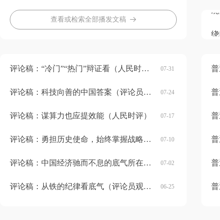
绕
绕
绕
绕
绕
绕
绕
绕
绕
绕
绕
绕
绕
绕
绕
绕
绕
绕
绕
查看或检索全部播发文稿
뀠
绕
评论稿：“冷门”“热门”辩证看（人民时评）
普
07-31
评论稿：科技向善的中国答案（评论员观察）
普
07-24
评论稿：谋算力也应提效能（人民时评）
普
07-17
评论稿：勇担历史使命，始终掌握战略主动（评论员观察）
普
07-10
评论稿：中国经济驰而不息的底气所在（人民时评）
普
07-02
评论稿：从铁的纪律看底气（评论员观察）
普
06-25