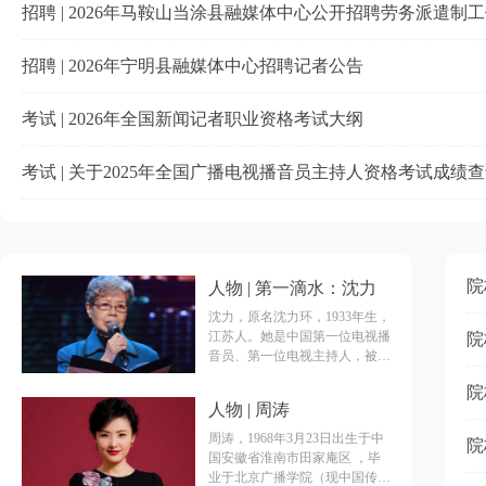
招聘 | 2026年马鞍山当涂县融媒体中心公开招聘劳务派遣制
招聘 | 2026年宁明县融媒体中心招聘记者公告
考试 | 2026年全国新闻记者职业资格考试大纲
院
人物 | 第一滴水：沈力
沈力，原名沈力环，1933年生，
江苏人。她是中国第一位电视播
院
音员、第一位电视主持人，被尊
称为中国电视播音主持的“第一
院
滴水”。2020年7月28日，沈力因
人物 | 周涛
病在京逝世，享年87岁。
周涛，1968年3月23日出生于中
院
国安徽省淮南市田家庵区 ，毕
业于北京广播学院（现中国传媒