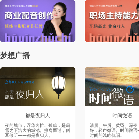
梦想广播
都是夜归人
时间微语
夜的城市，浮华奔忙。孤单，是霜
清晨、午后、黄昏、深夜
雪之下浩大的城池。擦肩而过，侧
好，轻声微语。时间微语
耳倾听——都是夜归人。
时间的浅吟低唱。