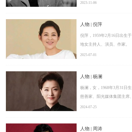
教学名师。原名张永昌，播音
2023-11-06
人物 | 倪萍
倪萍，1959年2月16日
地女主持人、演员、作家。
2025-07-01
人物 | 杨澜
杨澜，女，1968年3月3
慈善家、阳光媒体集团主席
员。
2024-07-25
人物 | 周涛