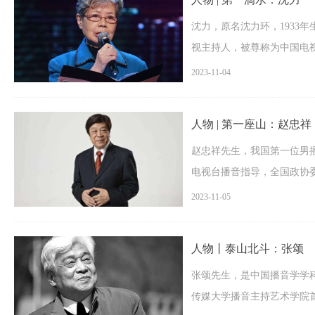
沈力，原名沈力环，1933
视主持人，被尊称为中国电视播
在京逝世，享年87岁。
2023-11-04
人物 | 第一座山：赵忠祥
赵忠祥先生，我国第一位男
电视台播音指导，全国政协
学学会常务理事，中央电视
2023-11-05
人物丨泰山北斗：张颂
张颂先生，是中国播音学学
传媒大学播音主持艺术学院