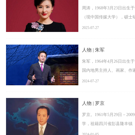
周涛，1968年3月23日出
（现中国传媒大学），硕士
中共党员、播音指导（正高）
2025-07-27
一批”人才、“五一”劳动奖
股份有限公司艺术总监、保
人物 | 朱军
朱军，1964年4月26日
国内地男主持人、画家、作
2024-07-27
人物 | 罗京
罗京。1961年5月29日－
学，祖籍四川省彭县隆丰镇
人、播音员，新闻编辑部副
2024-01-05