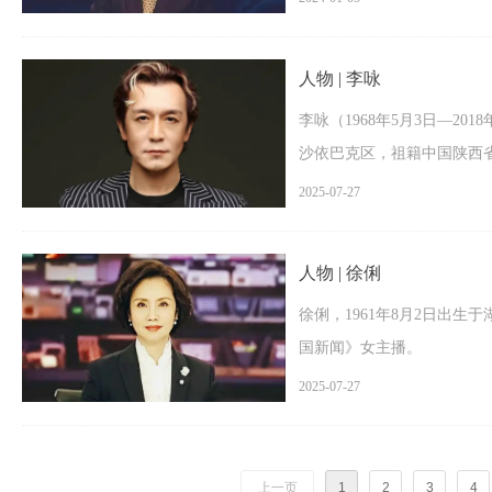
人物 | 李咏
李咏（1968年5月3日—20
沙依巴克区，祖籍中国陕西
主持人、中国传媒大学原教
2025-07-27
人物 | 徐俐
徐俐，1961年8月2日出生
国新闻》女主播。
2025-07-27
上一页
1
2
3
4