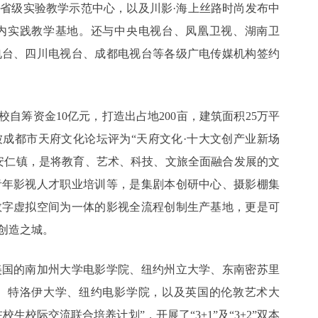
省级实验教学示范中心，以及川影·海上丝路时尚发布中
校内实践教学基地。还与中央电视台、凤凰卫视、湖南卫
电台、四川电视台、成都电视台等各级广电传媒机构签约
自筹资金10亿元，打造出占地200亩，建筑面积25万平
被成都市天府文化论坛评为“天府文化·十大文创产业新场
安仁镇，是将教育、艺术、科技、文旅全面融合发展的文
青年影视人才职业培训等，是集剧本创研中心、摄影棚集
数字虚拟空间为一体的影视全流程创制生产基地，更是可
创造之城。
美国的南加州大学电影学院、纽约州立大学、东南密苏里
、特洛伊大学、纽约电影学院，以及英国的伦敦艺术大
校际交流联合培养计划”，开展了“3+1”及“3+2”双本