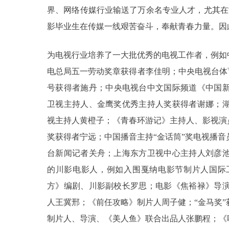
界、网络传媒行业输送了万余名专业人才，尤其在
影毕业生在传媒一线艰苦奋斗，奉献青春力量。因
为电视行业培养了一大批优秀的电视工作者，例如中
电总局五一劳动奖章获得者李佳明；中央电视台体
号获得者施丹；中央电视台中文国际频道《中国新
卫视主持人、金鹰奖优秀主持人奖获得者谢娜；
视主持人黄橙子；《青春环游记》主持人、影视演员
奖获得者宁远；中国播音主持“金话筒”奖电视播
台新闻记者关舟；上海东方卫视中心主持人刘彦
的川影电影人，例如入围戛纳电影节制片人国际
方》编剧、川影副校长罗思；电影《焦裕禄》导
人王冀邢；《前任攻略》制片人周子健；“金马奖
制片人、导演、《美人鱼》联合出品人张鹏程；《