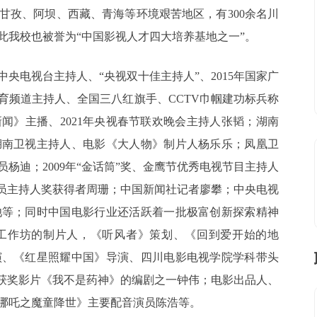
甘孜、阿坝、西藏、青海等环境艰苦地区，有300余名川
此我校也被誉为“中国影视人才四大培养基地之一”。
央电视台主持人、“央视双十佳主持人”、2015年国家广
育频道主持人、全国三八红旗手、CCTV巾帼建功标兵称
闻》主播、2021年央视春节联欢晚会主持人张韬；湖南
湖南卫视主持人、电影《大人物》制片人杨乐乐；凤凰卫
杨迪；2009年“金话筒”奖、金鹰节优秀电视节目主持人
音员主持人奖获得者周珊；中国新闻社记者廖攀；中央电视
池等；同时中国电影行业还活跃着一批极富创新探索精神
工作坊的制片人，《听风者》策划、《回到爱开始的地
演、《红星照耀中国》导演、四川电影电视学院学科带头
”获奖影片《我不是药神》的编剧之一钟伟；电影出品人、
哪吒之魔童降世》主要配音演员陈浩等。