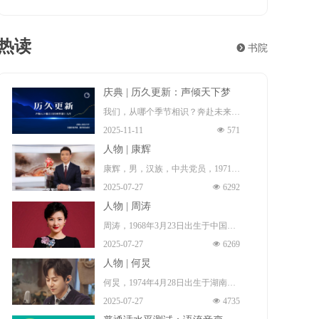
热读
뀹
书院
庆典 | 历久更新：声倾天下梦
想十九年
我们，从哪个季节相识？奔赴未来！
2025-11-11
넶
571
这一程夏冬往复，风月浸染群山与长
人物 | 康辉
河。遍经天光夜色，梦想永远年轻。
康辉，男，汉族，中共党员，1971年
而热爱，更新。
2025-07-27
넶
6292
1月17日出生 （一说，1972年出
2006年至2025年，因为梦想的源起，
人物 | 周涛
生 ），祖籍中国河北省石家庄市无
以及梦想的来路与前程。
周涛，1968年3月23日出生于中国安
极县 ，本科毕业于中国传媒大学播
声倾天下播音主持网梦想十九年：历
2025-07-27
넶
6269
徽省淮南市田家庵区 ，毕业于北京
音系，硕士毕业于北京大学新闻与传
久更新！
人物 | 何炅
广播学院（现中国传媒大学），硕士
播专业，博士毕业于中国传媒大学广
何炅，1974年4月28日出生于湖南省
研究生 ，中国著名女主持人、导
播电视学专业。中国内地节目主持
2025-07-27
넶
4735
长沙市雨花区，中国内地男主持人、
演、制片人、演员、中共党员、播音
人、新闻播音员、央视新闻中心新闻