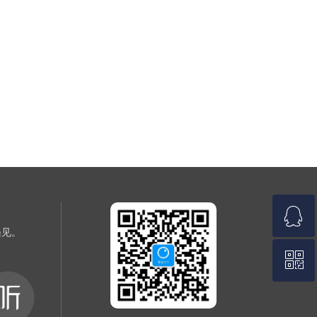
ꁗ
遇见。
ꀥ
发起在线会话
扫码添加微信