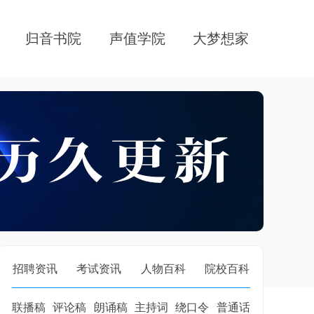
归音书院
声值学院
大梦想家
招聘资讯
考试资讯
人物百科
院校百科
联播稿
评论稿
朗诵稿
主持词
绕口令
普通话