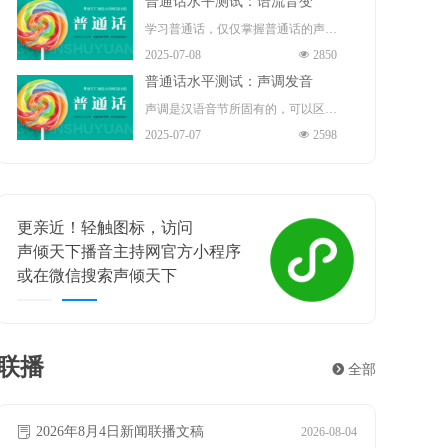
普通话水平测试：语流音变
演员、歌手、导演、作家。
指导（正高）职称 、国务院“政府特
播音部主任 ，中共十九大、二十大
学习普通话，仅仅掌握普通话的声
殊津贴”享受者、中宣部“四个一
2025-07-08
넶
2850
代表 。
母、韵母和声调是不够的。因为我们
批”人才、“五一”劳动奖章 、中国青
普通话水平测试：声调发音
在读书或说话时，不是鼓励地严格按
年“五四”奖章的获得者。现任保利文
声调是汉语音节所固有的，可以区别
照每一个音节的声、韵、调来发音
2025-07-07
넶
2598
化集团股份有限公司艺术总监、保利
意义的声音的高低升降。声调是音节
的，而是根据需要将许多音节快速的
演出有限公司董事长。
结构中不可缺少的组成部分，担负着
组合，连续发出很多音节，形成一连
重要的辨义作用。例如题材和体裁、
串自然的语流。在这个过程中，相邻
更亲近！轻触图标，访问
喜相逢
练习和联系等，这些词语意义的不同
的音素与因素、音节与音节、声调与
声倾天下播音主持网官方小程序
声倾天
主要靠声调来区别。声调贯穿整个音
声调之间就不可避免地会发生相互影
或在微信搜索声倾天下
遇见梦想
节的始终，主要作用在韵腹上。在汉
响，从而使有些音节的读音产生一定
语里，一个音节一般就是一个汉字，
的变化，这就是语流音变。
所以声调也叫字调。声调和音长、音
联播
뀹
全部
强都有关系。但是，它的性质主要决
2026年8月5日新闻联播文稿
2026年7月24日新闻联播文稿
2026年7月23日新闻联播文稿
2026年7月22日新闻联播文稿
2026年7月21日新闻联播文稿
2026年7月20日新闻联播文稿
2026年7月19日新闻联播文稿
2026年7月18日新闻联播文稿
2026年7月17日新闻联播文稿
ꂓ
ꂓ
ꂓ
ꂓ
ꂓ
ꂓ
ꂓ
ꂓ
ꂓ
2026-08-05
2026-07-24
2026-07-23
2026-07-22
2026-07-21
2026-07-20
2026-07-19
2026-07-18
2026-07-17
定于音高。
2026年8月4日新闻联播文稿
ꂓ
2026-08-04