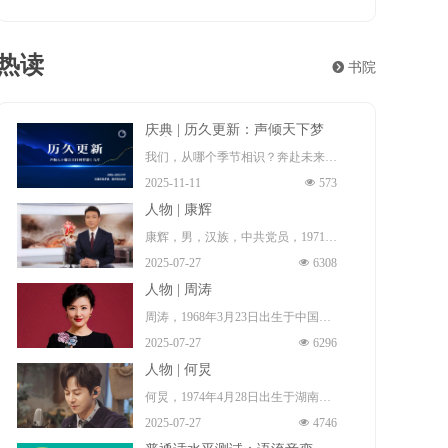
热读
뀹
书院
庆典 | 历久更新：声倾天下梦
想十九年
我们，从哪个季节相识？奔赴未来！
2025-11-11
넶
573
这一程夏冬往复，风月浸染群山与长
人物 | 康辉
河。遍经天光夜色，梦想永远年轻。
康辉，男，汉族，中共党员，1971年
而热爱，更新。
2025-07-27
넶
6308
1月17日出生 （一说，1972年出
2006年至2025年，因为梦想的源起，
人物 | 周涛
生 ），祖籍中国河北省石家庄市无
以及梦想的来路与前程。
周涛，1968年3月23日出生于中国安
极县 ，本科毕业于中国传媒大学播
声倾天下播音主持网梦想十九年：历
2025-07-27
넶
6296
徽省淮南市田家庵区 ，毕业于北京
音系，硕士毕业于北京大学新闻与传
久更新！
人物 | 何炅
广播学院（现中国传媒大学），硕士
播专业，博士毕业于中国传媒大学广
何炅，1974年4月28日出生于湖南省
研究生 ，中国著名女主持人、导
播电视学专业。中国内地节目主持
2025-07-27
넶
4746
长沙市雨花区，中国内地男主持人、
演、制片人、演员、中共党员、播音
人、新闻播音员、央视新闻中心新闻