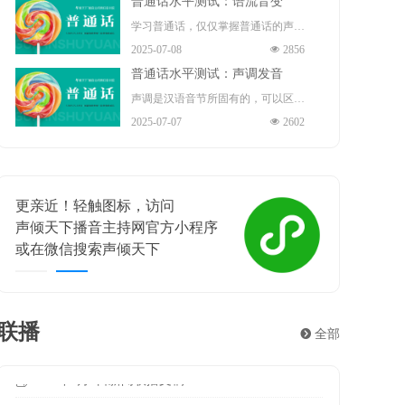
普通话水平测试：语流音变
演员、歌手、导演、作家。
指导（正高）职称 、国务院“政府特
播音部主任 ，中共十九大、二十大
学习普通话，仅仅掌握普通话的声
殊津贴”享受者、中宣部“四个一
2025-07-08
넶
2856
代表 。
母、韵母和声调是不够的。因为我们
批”人才、“五一”劳动奖章 、中国青
普通话水平测试：声调发音
在读书或说话时，不是鼓励地严格按
年“五四”奖章的获得者。现任保利文
声调是汉语音节所固有的，可以区别
照每一个音节的声、韵、调来发音
2025-07-07
넶
2602
化集团股份有限公司艺术总监、保利
意义的声音的高低升降。声调是音节
的，而是根据需要将许多音节快速的
演出有限公司董事长。
结构中不可缺少的组成部分，担负着
组合，连续发出很多音节，形成一连
重要的辨义作用。例如题材和体裁、
串自然的语流。在这个过程中，相邻
更亲近！轻触图标，访问
喜相逢
练习和联系等，这些词语意义的不同
的音素与因素、音节与音节、声调与
声倾天下播音主持网官方小程序
声倾天
主要靠声调来区别。声调贯穿整个音
声调之间就不可避免地会发生相互影
或在微信搜索声倾天下
遇见梦想
节的始终，主要作用在韵腹上。在汉
响，从而使有些音节的读音产生一定
语里，一个音节一般就是一个汉字，
的变化，这就是语流音变。
所以声调也叫字调。声调和音长、音
联播
뀹
全部
强都有关系。但是，它的性质主要决
2026年8月7日新闻联播文稿
2026年7月26日新闻联播文稿
2026年7月25日新闻联播文稿
2026年7月24日新闻联播文稿
2026年7月23日新闻联播文稿
2026年7月22日新闻联播文稿
2026年7月21日新闻联播文稿
2026年7月20日新闻联播文稿
2026年7月19日新闻联播文稿
ꂓ
ꂓ
ꂓ
ꂓ
ꂓ
ꂓ
ꂓ
ꂓ
ꂓ
2026-08-07
2026-07-26
2026-07-25
2026-07-24
2026-07-23
2026-07-22
2026-07-21
2026-07-20
2026-07-19
定于音高。
2026年8月6日新闻联播文稿
ꂓ
2026-08-05