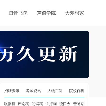
归音书院
声值学院
大梦想家
招聘资讯
考试资讯
人物百科
院校百科
联播稿
评论稿
朗诵稿
主持词
绕口令
普通话