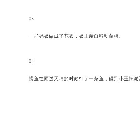
03
一群蚂蚁做成了花衣，蚁王亲自移动藤椅。
04
捞鱼在雨过天晴的时候打了一条鱼，碰到小玉挖淤