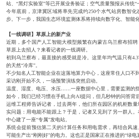
站、“黑灯实验室”等已开展业务验证；空气质量预报从传统“
今年底前，京津冀区域将率先完成约
250个水气站房数智
步。下一步，我国生态环境监测体系将持续向数字化、智能
【一线调研】草原上的新产业
近期，多个国产人工智能大模型频繁在内蒙古乌兰察布招聘
草原上去招人？来看记者的一线调研。
初到乌兰察布，最直接的感受就是冷。这里年均气温只有
4
的天然“冷库”。
不少知名人工智能企业在这落地算力中心，这座常住人口不
采访刚开始不久，一场预警演练突然启动。
温度、湿度、电压、水压
……一座数据中心里，需要监测的
如今，我们已经习惯在手机上向
AI提问，但几秒钟的问答背
运维工程师告诉记者，过去两年，他们所在园区的机柜数量
实问题：用电能不能跟上？于是，记者又见到了另一群人。
中心建了一座
“专属”发电站。
系统会提前预估第二天的计算任务和用电需求，再结合风速
可能生产出
“刚刚好”的电力。这也正是国家正在推进的“绿电