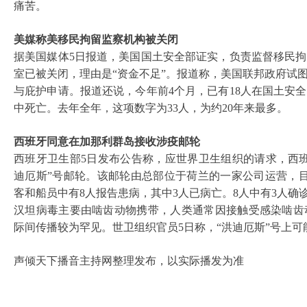
痛苦。
美媒称美移民拘留监察机构被关闭
据美国媒体
5日报道，美国国土安全部证实，负责监督移民
室已被关闭，理由是“资金不足”。报道称，美国联邦政府试
与庇护申请。报道还说，今年前4个月，已有18人在国土安
中死亡。去年全年，这项数字为33人，为约20年来最多。
西班牙同意在加那利群岛接收涉疫邮轮
西班牙卫生部
5日发布公告称，应世界卫生组织的请求，西
迪厄斯”号邮轮。该邮轮由总部位于荷兰的一家公司运营，目
客和船员中有8人报告患病，其中3人已病亡。8人中有3人确
汉坦病毒主要由啮齿动物携带，人类通常因接触受感染啮齿
际间传播较为罕见。世卫组织官员
5日称，“洪迪厄斯”号上
声倾天下播音主持网整理发布，以实际播发为准