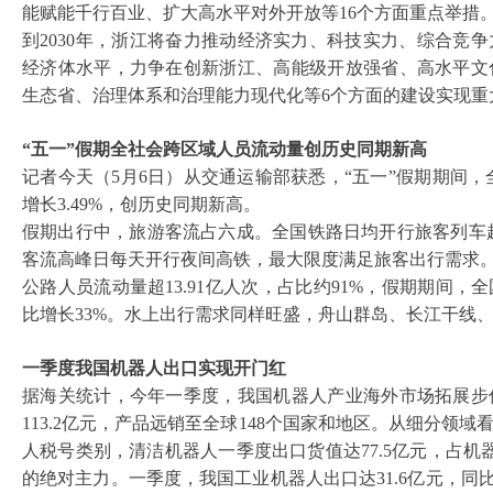
能赋能千行百业、扩大高水平对外开放等16个方面重点举措
到
2030年，浙江将奋力推动经济实力、科技实力、综合竞
经济体水平，力争在创新浙江、高能级开放强省、高水平文
生态省、治理体系和治理能力现代化等6个方面的建设实现重
“五一”假期全社会跨区域人员流动量创历史同期新高
记者今天（
5月6日）从交通运输部获悉，“五一”假期期间，
增长3.49%，创历史同期新高。
假期出行中，旅游客流占六成。全国铁路日均开行旅客列车
客流高峰日每天开行夜间高铁，最大限度满足旅客出行需求
公路人员流动量超
13.91亿人次，占比约91%，假期期间，
比增长33%。水上出行需求同样旺盛，舟山群岛、长江干线
一季度我国机器人出口实现开门红
据海关统计，今年一季度，我国机器人产业海外市场拓展步
113.2亿元，产品远销至全球148个国家和地区。从细分领
人税号类别，清洁机器人一季度出口货值达77.5亿元，占机器
的绝对主力。一季度，我国工业机器人出口达31.6亿元，同