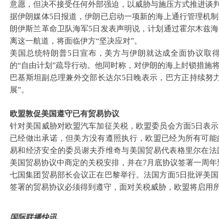
意愿，但决不接受任何外部强迫，以威胁与施压方式推进谈
据伊朗媒体
5日报道，伊朗已启动一项新的海上通行管理机
朗伊斯兰革命卫队海军5日发表声明说，计划通过霍尔木兹
离这一航道，将面临伊方“坚决应对”。
美国总统特朗普
5日宣布，美方与伊朗就达成全面协议取
的“自由计划”疏导行动。他同时称，对伊朗的海上封锁措施将
巴基斯坦副总理兼外交部长达尔
5日晚表示，巴方正持续努
展”。
欧盟敦促美国遵守已有贸易协议
针对美国威胁对欧盟汽车加征关税，欧盟委员会方面
5日表
已经做出承诺，但美方没有遵照执行，欧盟已经为所有可能
易和经济安全的委员谢夫乔维奇与美国贸易代表格里尔在法
美国贸易协议中商定的关税安排，并在7月底协议签署一周年
七国集团贸易部长会议正在巴黎举行。法国方面
5日批评美
签署的贸易协议必须得到遵守，面对关税威胁，欧盟将启用
国际联播快讯