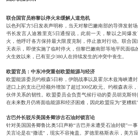
联合国官员称黎以停火未缓解人道危机
以色列军方
5日发表声明称，当天对黎巴嫩南部的导弹发射
书长发言人迪雅里克5日通报说，此前一天，黎以之间爆发
火，他呼吁各方保持最大限度克制，停止敌对行动。联合国
天表示，即便实施了临时停火，但黎巴嫩南部等地平民面临的
火生效以来，已有至少380人在持续发生的冲突中丧生。
欧盟官员：中东冲突重创欧盟能源与经济
欧盟能源委员约根森
5日称，伊朗战事以及霍尔木兹海峡遭
进口上的支出已经额外增加了超过300亿欧元。约根森表示
伙伴关系的韧性。欧盟委员会负责气候行动的委员胡克斯特
在未来数月仍将面临能源和经济困难，因此欧盟应为“更糟糕
古巴外长驳斥美国务卿涉古石油封锁言论
针对美国国务卿鲁比奥
5日声称“古巴并未遭受石油封锁”一
关言论是在“撒谎”，现实不容掩盖。罗德里格斯表示，美方