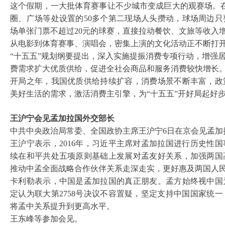
这个假期，一大批体育赛事让不少城市变成巨大的观赛场。
圈、广场等处设置的50多个第二现场人头攒动，球场周边
场单张门票不超过20元的球赛，直接拉动餐饮、文旅等收入增长
从电影到体育赛事、演唱会，密集上演的文化活动正不断打
“十五五”规划纲要提出，深入实施提振消费专项行动，增强
费需求扩大优质供给，促进全社会商品和服务消费较快增长
开局之年，我国优质供给持续扩容，消费场景不断丰富，政
美好生活的需求，激活消费主引擎，为
“十五五”开好局起好
王沪宁会见孟加拉国外交部长
中共中央政治局常委、全国政协主席王沪宁
6日在京会见孟
王沪宁表示，
2016年，习近平主席对孟加拉国进行历史性
续在和平共处五项原则基础上发展对孟友好关系，加强两国
推动中孟全面战略合作伙伴关系走深走实，更好惠及两国人
卡利勒表示，中国是孟加拉国的真正朋友。孟方始终视中国
定认为联大第
2758号决议不容置疑，坚定支持中国国家统
将孟中关系提升到更高水平。
王东峰等参加会见。