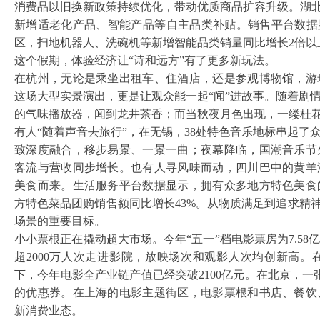
消费品以旧换新政策持续优化，带动优质商品扩容升级。湖
新增适老化产品、智能产品等自主品类补贴。销售平台数据
区，扫地机器人、洗碗机等新增智能品类销量同比增长2倍以
这个假期，体验经济让
“诗和远方”有了更多新玩法。
在杭州，无论是乘坐出租车、住酒店，还是参观博物馆，游
这场大型实景演出，更是让观众能一起
“闻”进故事。随着剧
的气味播放器，闻到龙井茶香；而当秋夜月色出现，一缕桂
有人
“随着声音去旅行”，在无锡，38处特色音乐地标串起
致深度融合，移步易景、一景一曲；夜幕降临，国潮音乐节
客流与营收同步增长。也有人寻风味而动，四川巴中的黄羊
美食而来。生活服务平台数据显示，拥有众多地方特色美食
方特色菜品团购销售额同比增长43%。从物质满足到追求精
场景的重要目标。
小小票根正在撬动超大市场。今年
“五一”档电影票房为7.
超2000万人次走进影院，放映场次和观影人次均创新高
下，今年电影全产业链产值已经突破2100亿元。在北京，一张
的优惠券。在上海的电影主题街区，电影票根和书店、餐饮
新消费业态。