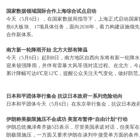
国家数据领域国际合作上海综合试点启动
今天（
5月6日），在国家数据局指导下，上海正式启动国
焦6大板块、17项具体任务，面向2030年，着力构建设施
合作新体系。
南方新一轮降雨开始
北方大部有降温
今天（
5月6日）起到8日，南方地区自西向东将有新一轮降
迎来较强降雨，并伴有雷暴大风等强对流过程。在北方，今
累计降幅可达8℃至12℃，提醒公众关注天气变化，做好防范
日本和平团体举行集会
抗议日本政府一系列危险动向
日本和平团体今天（
5月6日）在东京举行集会，抗议日本政
伊朗称美极限施压不会成功
美宣布暂停
“自由计划”行动
伊朗总统佩泽希齐扬
5日表示，尽管美国承诺对话，但美军
朗极限施压，一方面又要求伊朗在谈判中接受单方面的条件