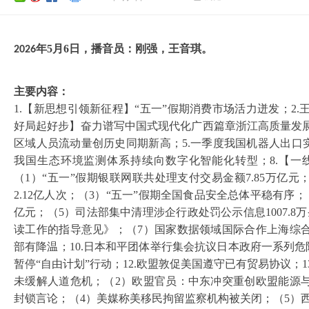
年
5
月
6
日，播音员：刚强，
王音琪
。
202
6
主要内容：
1.【新思想引领新征程】
“五一”假期消费市场活力迸发；2.
好局起好步】奋力谱写中国式现代化广西篇章浙江高质量发展
区域人员流动量创历史同期新高；5.一季度我国机器人出口实现
我国生态环境监测体系持续向数字化智能化转型；8.【一
（1）“五一”假期银联网联共处理支付交易金额7.85万亿元
2.12亿人次；（3）“五一”假期全国食品安全总体平稳有序；
亿元；（5）司法部集中清理涉企行政处罚公示信息1007.8
读工作的指导意见》；（7）国家数据领域国际合作上海综
部有降温；10.日本和平团体举行集会抗议日本政府一系列危
暂停“自由计划”行动；12.欧盟敦促美国遵守已有贸易协议；
未缓解人道危机；（2）欧盟官员：中东冲突重创欧盟能源
封锁言论；（4）美媒称美移民拘留监察机构被关闭；（5）