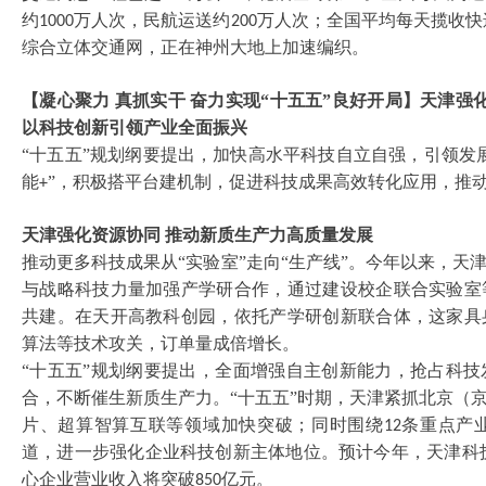
约
万人次，民航运送约
万人次；全国平均每天揽收快
1000
200
综合立体交通网，正在神州大地上加速编织。
【凝心聚力
真抓实干
奋力实现
“十五五”良好开局】天津强
以科技创新引领产业全面振兴
“十五五”规划纲要提出，加快高水平科技自立自强，引领发
能
”，积极搭平台建机制，促进科技成果高效转化应用，推
+
天津强化资源协同
推动新质生产力高质量发展
推动更多科技成果从
“实验室”走向“生产线”。今年以来，
与战略科技力量加强产学研合作，通过建设校企联合实验室
共建。在天开高教科创园，依托产学研创新联合体，这家具
算法等技术攻关，订单量成倍增长。
“十五五”规划纲要提出，全面增强自主创新能力，抢占科
合，不断催生新质生产力。“十五五”时期，天津紧抓北京（
片、超算智算互联等领域加快突破；同时围绕
条重点产
12
道，进一步强化企业科技创新主体地位。预计今年，天津科
心企业营业收入将突破
亿元。
850