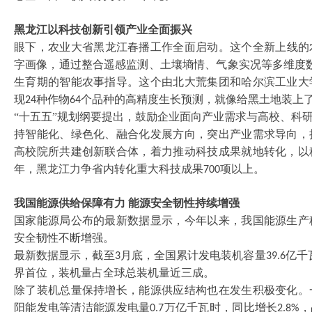
黑龙江以科技创新引领产业全面振兴
眼下，农业大省黑龙江春播工作全面启动。这个全新上线的
字画像，通过整合遥感监测、土壤墒情、气象实况等多维度
生育期的智能农事指导。这个由北大荒集团和哈尔滨工业大
现
种作物
个品种的高精度生长预测，就像给黑土地装上了
24
64
“十五五”规划纲要提出，鼓励企业面向产业需求与高校、科
持智能化、绿色化、融合化发展方向，突出产业需求导向，
高校院所共建创新联合体，着力推动科技成果就地转化，以
年，黑龙江力争省内转化重大科技成果
项以上。
700
我国能源供给保障有力
能源安全韧性持续增强
国家能源局公布的最新数据显示，今年以来，我国能源生产
安全韧性不断增强。
最新数据显示，截至
月底，全国累计发电装机容量
亿千
3
39.6
界首位，装机量占全球总装机量近三成。
除了装机总量保持增长，能源供应结构也在发生积极变化。
阳能发电等清洁能源发电量
万亿千瓦时，同比增长
，
0.7
2.8%