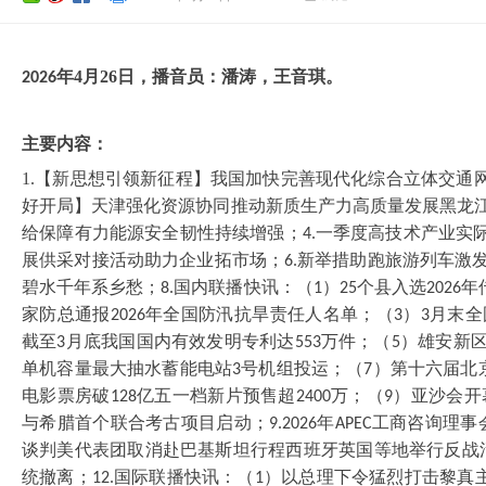
年
4
月
26
日，播音员：
潘涛
，
王音琪
。
202
6
主要内容：
1.【新思想引领新征程】我国加快完善现代化综合立体交通
好开局】天津强化资源协同推动新质生产力高质量发展黑龙
给保障有力能源安全韧性持续增强；
一季度高技术产业实
4.
展供采对接活动助力企业拓市场；
新举措助跑旅游列车激
6.
碧水千年系乡愁；
国内联播快讯：（
）
个县入选
年
8.
1
25
2026
家防总通报
年全国防汛抗旱责任人名单；（
）
月末全
2026
3
3
截至
月底我国国内有效发明专利达
万件；（
）雄安新
3
553
5
单机容量最大抽水蓄能电站
号机组投运；（
）第十六届北
3
7
电影票房破
亿五一档新片预售超
万；（
）亚沙会开
128
2400
9
与希腊首个联合考古项目启动；
年
工商咨询理事
9.2026
APEC
谈判美代表团取消赴巴基斯坦行程西班牙英国等地举行反战
统撤离；
国际联播快讯：（
）以总理下令猛烈打击黎真
12.
1