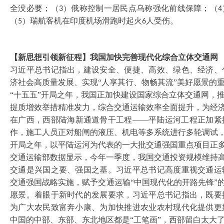
全没必要；（
）俄称控制一居民点乌称强化前线保障；（
3
4
（
）瑞航客机在印度机场滑跑时起火
人受伤。
5
6
【新思想引领新征程】我国加快完善现代化综合立体交通网
习近平总书记指出，建设安全、便捷、高效、绿色、经济、
济社会高质量发展、实现
“人享其行、物畅其流”美好愿景的
“十五五”开局之年，我国正加快建设国家综合立体交通网，
提质增效举措精准发力，综合交通运输效率全面提升，为经
在广西，西部陆海新通道骨干工程
——平陆运河工程正加紧
作，施工人员正对船闸的液压、机电等多系统进行多轮调试
开局之年，以平陆运河为代表的一大批交通强国重点项目正
交通运输部数据显示，今年一季度，我国交通投资规模维持
交通是兴国之要、强国之基。习近平总书记高度重视交通运
交通强国战略实施，赋予交通运输
“中国现代化的开路先锋”
愿景。着眼于新时代的发展要求，习近平总书记指出，既要
为广大农民致富奔小康、为加快推进农业农村现代化提供更
中国的中部、东部、东北地区都是“工笔画”，西部留白太大