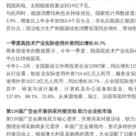
我国风电、太阳能装机量达到
亿千瓦。
19
与此同时，能源消费结构也在持续优化。国家统计局数据显
，增速比上年全年加快
个百分点；非化石能源占能源
3.9%
0.4
百分点；清洁电力生产和能源绿色消费实现同步增长，带动
一季度高技术产业实际使用外资同比增长
30.7%
商务部发布的数据显示，今年一季度，我国高技术产业实际
中占比持续提高。
今年
—
月，全国新设立外商投资企业
家，同比增长
1
3
13987
11
从行业看，制造业实际使用外资
亿元人民币，服务业实
714.6
使用外资
亿元人民币，同比增长
，占全国实际使
1027.3
30.7%
其中，研发与设计服务、计算机及办公设备制造业、电
、
、
。从来源地看，瑞士、法国等国对华
127.8%
88.1%
23.8%
第
届广交会开展供采对接活动 助力企业拓市场
139
第
届广交会聚焦双方核心需求，开展供采对接活动，助力
139
围绕全球采购商多元需求，本届广交会展馆内，形式多样的
对接活动上，根据澳大利亚采购商的需求，大会适配了
家
15