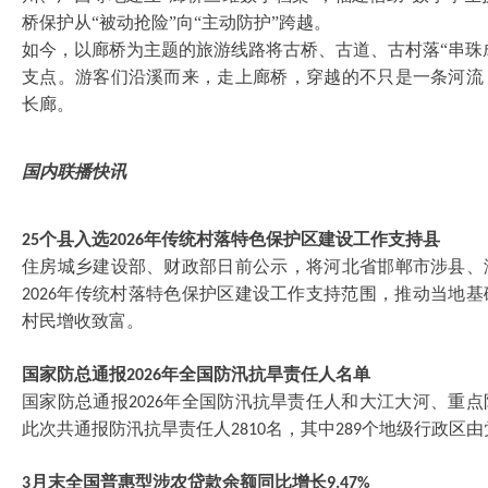
桥保护从“被动抢险”向“主动防护”跨越。
如今，以廊桥为主题的旅游线路将古桥、古道、古村落
“串
支点。游客们沿溪而来，走上廊桥，穿越的不只是一条河流
长廊。
国内联播快讯
个县入选
年传统村落特色保护区建设工作支持县
25
2026
住房城乡建设部、财政部日前公示，将河北省邯郸市涉县、
年传统村落特色保护区建设工作支持范围，推动当地基
2026
村民增收致富。
国家防总通报
年全国防汛抗旱责任人名单
2026
国家防总通报
年全国防汛抗旱责任人和大江大河、重点
2026
此次共通报防汛抗旱责任人
名，其中
个地级行政区由
2810
289
月末全国普惠型涉农贷款余额同比增长
3
9.47%