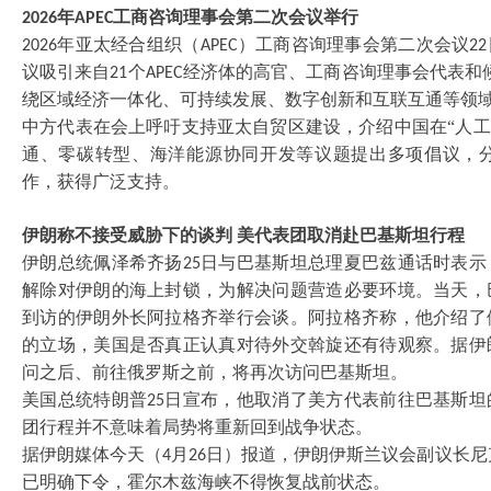
年
工商咨询理事会第二次会议举行
2026
APEC
年亚太经合组织（
）工商咨询理事会第二次会议
2026
APEC
22
议吸引来自
个
经济体的高官、工商咨询理事会代表和
21
APEC
绕区域经济一体化、可持续发展、数字创新和互联互通等领
中方代表在会上呼吁支持亚太自贸区建设，介绍中国在
“人
通、零碳转型、海洋能源协同开发等议题提出多项倡议，
作，获得广泛支持。
伊朗称不接受威胁下的谈判
美代表团取消赴巴基斯坦行程
伊朗总统佩泽希齐扬
日与巴基斯坦总理夏巴兹通话时表示
25
解除对伊朗的海上封锁，为解决问题营造必要环境。当天，
到访的伊朗外长阿拉格齐举行会谈。阿拉格齐称，他介绍了
的立场，美国是否真正认真对待外交斡旋还有待观察。据伊
问之后、前往俄罗斯之前，将再次访问巴基斯坦。
美国总统特朗普
日宣布，他取消了美方代表前往巴基斯坦
25
团行程并不意味着局势将重新回到战争状态。
据伊朗媒体今天（
月
日）报道，伊朗伊斯兰议会副议长尼
4
26
已明确下令，霍尔木兹海峡不得恢复战前状态。