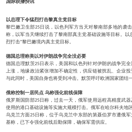
国际联播快讯
以总理下令猛烈打击黎真主党目标
黎巴嫩卫生部
日说，以色列军方当天对黎南部多地的袭
25
称，以军当天继续打击了黎南部真主党基础设施等目标。以
烈打击”黎巴嫩境内真主党目标。
德国总理称美以对伊朗战争完全没必要
德国总理默茨
日表示，美国和以色列针对伊朗的战争完全
25
上涨，地缘政治紧张增加不确定性，供应链被扰乱、企业投
与此同时，美国自身也将受到冲击。默茨呼吁欧洲国家团结
俄称控制一居民点
乌称强化前线保障
俄罗斯国防部
日称，过去一天，俄军使用远程高精度武器
25
使用的港口基础设施等实施大规模打击。俄军在哈尔科夫地
乌克兰方面
日称，位于乌克兰中东部的第聂伯罗市遭俄军
25
基称，已下令强化前线后勤保障，确保军需供应。