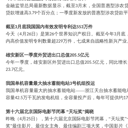
金融监管总局最新数据显示，截至
月末，全国普惠型涉农
3
贷款增速高
个百分点；一季度新发放的普惠型涉农贷款平
3.79
截至
月底我国国内有效发明专利达
万件
3
553
今天（
月
日）是第
个世界知识产权日。截至今年
月底
4
26
26
3
内高价值发明专利数量超
万件，七成来自战略性新兴产业
229
雄安新区一季度外贸进出口总值
亿元
205.5
今年一季度，雄安新区外贸进出口总值
亿元，同比增长
205.5
亿元。
23.7
我国单机容量最大抽水蓄能电站
号机组投运
3
我国单机容量最大的抽水蓄能电站
——浙江天台抽水蓄能电
容量
万千瓦的发电机组，全容量投产后，每年可提供约
42.5
17
第十六届北京国际电影节闭幕
“天坛奖”揭晓
昨晚（
月
日），第十六届北京国际电影节闭幕，“天坛奖”
4
25
奖”最佳影片、最佳女主角、最佳编剧三项大奖，中国影片