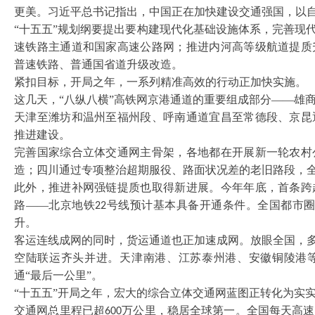
更美。习近平总书记指出，中国正在加快建设交通强国，以
“十五五”规划纲要提出要构建现代化基础设施体系，完善现
速铁路主通道和国家高速公路网；推进内河高等级航道提质
普速铁路、普通国省道升级改造。
紧扣目标，开局之年，一系列精准高效的行动正加快实施。
这几天，
“八纵八横”高铁网京港通道的重要组成部分——雄
天津至潍坊和温州至福州段、呼南通道宜昌至常德段、京昆
推进建设。
完善国家综合立体交通网主骨架，各地都在开展新一轮农村
造；四川通过专项整治超期服役、路面状况差的老旧路段，
此外，推进补网强链提质也取得新进展。今年年底，首条跨
路
——北京地铁
号线预计基本具备开通条件。全国都市
22
升。
客运连线成网的同时，货运通道也正加速成网。放眼全国，
空陆联运齐头并进。天津南港、江苏泰州港、安徽铜陵港
通“最后一公里”。
“十五五”开局之年，宏大的综合立体交通网蓝图正转化为实
交通网总里程已超
万公里，稳居全球第一。全国每天高速
600