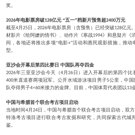
奖。
年电影票房破
亿元 “五一”档新片预售超
万元
2026
128
2400
截至
月
日，
年电影票房（含预售）已经突破
亿元
4
25
2026
128
材影片《给阿嬷的情书》、动作片《寒战
》和悬疑片《消
1994
间，各地还将推出多项“电影
”活动和惠民观影措施，推动
+
型。
亚沙会开幕后第四比赛日
中国队再夺四金
年三亚亚沙会今天（
月
日）进入开幕后的第四个比
2026
4
26
米直道赛两项冠军。公开水域游泳项目男子
公里，中国
400
5
队夺得男子
×
米接力的金牌。目前，中国体育代表团以
4
60
13
中国与希腊首个联合考古项目启动
当地时间
月
日，中国与希腊首个联合考古项目启动，双方
4
24
特洛考古项目进行联合考古发掘和研究，共同探索古代城
鉴。