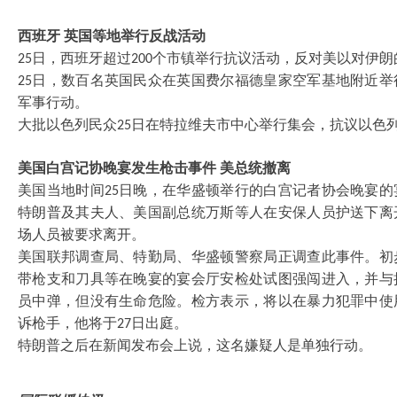
西班牙
英国等地举行反战活动
日，西班牙超过
个市镇举行抗议活动，反对美以对伊朗
25
200
日，数百名英国民众在英国费尔福德皇家空军基地附近举
25
军事行动。
大批以色列民众
日在特拉维夫市中心举行集会，抗议以色
25
美国白宫记协晚宴发生枪击事件
美总统撤离
美国当地时间
日晚，在华盛顿举行的白宫记者协会晚宴的
25
特朗普及其夫人、美国副总统万斯等人在安保人员护送下离
场人员被要求离开。
美国联邦调查局、特勤局、华盛顿警察局正调查此事件。初
带枪支和刀具等在晚宴的宴会厅安检处试图强闯进入，并与
员中弹，但没有生命危险。检方表示，将以在暴力犯罪中使
诉枪手，他将于
日出庭。
27
特朗普之后在新闻发布会上说，这名嫌疑人是单独行动。