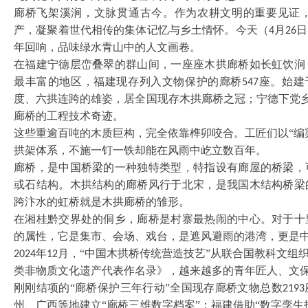
廊桥飞架溪涧，文脉贯通古今。作为农耕文明的重要见证
产，凝聚着世代相传的集体记忆与乡土情怀。今天（
月
日
4
26
年回响，品味绿水青山中的人文画卷。
在福建宁德层峦叠翠的群山间，一座座木拱廊桥如长虹饮涧
最丰富的地区，福建现存列入文物保护的廊桥
座。始建
547
度、六拱连跨的雄姿，居全国现存木拱廊桥之冠；宁德下党
廊桥的工程技术奇迹。
这些重逾百吨的木质巨构，完全依靠榫卯咬合。工匠们以
“
拱架体系，不施一钉一铁却能在风雨中屹立数百年。
廊桥，是中国桥梁的一种独特类型，特指设有廊屋的桥梁，
或石结构。木拱结构的廊桥风行于北宋，是我国木结构桥梁
跨汴水的虹桥就是木拱廊桥的雏形。
在湘桂黔交界处的侗乡，廊桥是村寨最热闹的中心。对于十
的属性，它是集市、会场、戏台，是遮风避雨的港湾，更是
年
月，“中国木拱桥传统营造技艺”从联合国教科文组
2024
12
类非物质文化遗产代表作名录》，越来越多的青年匠人、文
刚刚结项的
“廊桥保护三年行动”全国现存廊桥文物总数
2193
州、广西等地建立“廊桥三维数字档案”；福建借助“数字孪