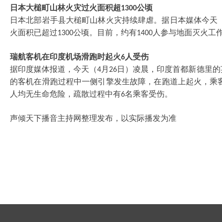
日本大槌町山林火灾过火面积超
公顷
1300
日本北部岩手县大槌町山林火灾持续肆虐。据日本媒体今天
火面积已超过
公顷。目前，约有
人参与地面灭火工
1300
1400
瑞航客机在印度机场滑跑时起火
人受伤
6
据印度媒体报道，今天（
月
日）凌晨，印度首都新德里的
4
26
的客机在滑跑过程中一侧引擎发生故障，在跑道上起火，乘
人均无生命危险，疏散过程中有
名乘客受伤。
6
声倾天下播音主持网整理发布，以实际播发为准