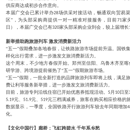
供应商达成初步合作意向。
本届广交会已累计举办
场供采对接活动，畅通双向贸易渠
28
区”，为头部采购商提供一对一精准对接服务，目前
家
71
日），本届广交会已有
家头部采购企业到会，较上届增长
320
新举措助跑旅游列车
激发消费新活力
“五一”假期叠加各地春假，让铁路旅游市场提前升温。国铁
样化出行需求，进一步激发文旅消费新活力。
这个周末，不少地方春假开始。郑州至信阳、乌鲁木齐至喀
研学游、跨境游提前催热了
“五一”假期旅游市场。
“五一”假期，一批全新打造的品牌旅游列车即将上线，满足
费让利等服务新举措，进一步激发文旅消费新活力。
目前，旅游专列沿线住宿已开始优惠券抵现活动。
月
日至
5
10
元、
元、
元三档满减券，旅客在购买相应价格的
5.19
51.9
519
数据显示，一季度，全国铁路开行旅游列车较去年同期增加
4
化。
【文化中国行】廊桥：飞虹跨碧水
千年系乡愁