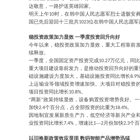
达敬意，一路护送英雄回家。
明天上午
时，在韩中国人民志愿军烈士遗骸安
10
国已先后迎回十三批共
位在韩中国人民志愿军
1023
稳投资政策加力显效
一季度投资回升向好
今年以来，稳投资政策加力显效，重大工程靠前
续释放。
一季度，全国固定资产投资完成
万亿元，同比
10.27
重大项目建设靠前发力，是推动投资回升向好的重
础设施建设力度加大，基础设施投资同比增长
8.9
上运输业等领域投资增速加快。大项目对稳投资
项目投资同比增长
。
10.8%
“两新”政策持续显效，设备购置投资增势良好。
加快
个百分点，占全部投资的比重为
。
2.4
18.4%
因地制宜发展新质生产力，低空经济等新兴产业
业投资同比增长
，增速比
—
月份加快
个百
7.4%
1
2
2.3
以旧换新政策效应显现
数码智能产品增势迅猛