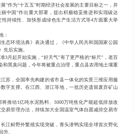
进展”作为“十五五”时期经济社会发展的主要目标之一，并
美丽中国”作出重大部署，提出积极稳妥推进和实现碳达
定性持续性、加快形成绿色生产生活方式等
方面重大举
4
地：
国生态环境法典》表决通过，《中华人民共和国国家公园
》先后实施。
标准
月起开始实施，“好天气”有了更严格的“标尺”，老百
3
污染和黑臭问题，今年将被重点治理，重点县农用地土壤重
在江苏，全国率先构建的省市县一体化的实景三维应用服
力数字支撑。在江西、浙江等地，一批历史遗留废弃矿山
部将推动
亿吨水泥熟料、
万吨焦化产能超低排放改
1
5000
权交易管理办法，持续加大全国温室气体自愿减排交易市
，长江鲟野外繁殖实现突破，青头潜鸭实现全球首次野化
回升。