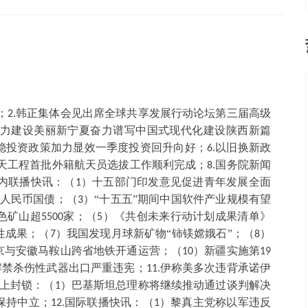
；
韩正集体会见出席全球共享发展行动论坛第三届高级
2.
聚力建设美丽新宁夏奋力谱写中国式现代化建设陕西新篇
稳投资政策加力显效一季度投资回升向好；
以旧换新政
6.
天工程首批外籍航天员选拔工作顺利完成；
国务院新闻
8.
内联播快讯：（
）十五部门印发意见促进青年发展全面
1
人民币国债；（
）“十五五”期间中国软件产业规模有望
3
色矿山超
家；（
）《共创未来行动计划成果清单》
5500
5
性成果；（
）我国发现月球新矿物“铈镁嫦娥石”；（
）
7
8
京与安徽马鞍山跨省地铁开通运营；（
）新疆实施第
10
19
解禁杀伤性武器出口严重违宪；
伊称美多次违背承诺伊
11.
上封锁：（
）巴基斯坦总理称将继续推动通过谈判解决
1
保持中立；
国际联播快讯：（
）黎真主党称以军违反
12.
1