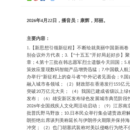
年
4
月
22
日，播音员：
康辉
，
郑丽
。
202
6
主要内容：
1.【新思想引领新征程】不断绘就美丽中国新画卷
别会议外方代表；
【“十五五”开好局起好步】
3.
章；
第十三批在韩志愿军烈士遗骸今天回国；
4.
5.
策效应显现数码智能产品增势迅猛；
中国载人航
7.
办举行“新征程上的奋斗者”中外记者见面会；
国
9.
融入城市各领域；（
）财政部在香港发行
亿元
2
155
突破
万亿元大关；（
）我国已建成省级以上绿
20
4
发布；（
）雄安新区发布绿色发展城市典范阶段
6
年全国残疾人文化周活动启动；（
）江苏南
2026
9
批普氏野马野放；
日本民众举行集会谴责政府
10.
朗拒绝出席谈判美称延长与伊朗停火期限并保持海
冲突；（
）也门胡塞武装称对美以侵略行为绝不
2