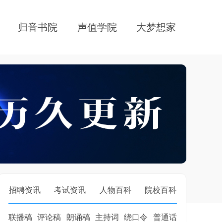
归音书院
声值学院
大梦想家
招聘资讯
考试资讯
人物百科
院校百科
联播稿
评论稿
朗诵稿
主持词
绕口令
普通话