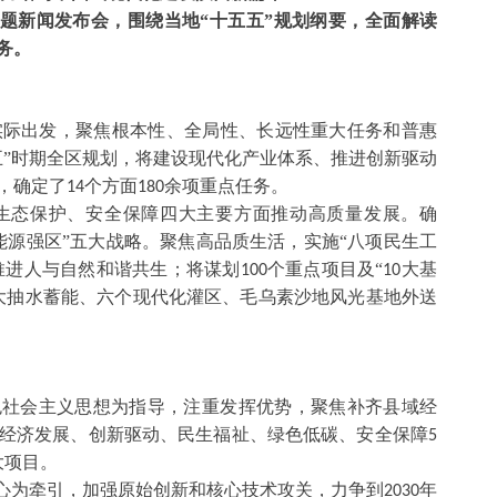
”专题新闻发布会，围绕当地“十五五”规划纲要，全面解读
务。
实际出发，聚焦根本性、全局性、长远性重大任务和普惠
五”时期全区规划，将建设现代化产业体系、推进创新驱动
，确定了
个方面
余项重点任务。
14
180
、生态保护、安全保障四大主要方面推动高质量发展。确
能源强区”五大战略。聚焦高品质生活，实施“八项民生工
，推进人与自然和谐共生；将谋划
个重点项目及“
大基
100
10
大抽水蓄能、六个现代化灌区、毛乌素沙地风光基地外送
色社会主义思想为指导，注重发挥优势，聚焦补齐县域经
经济发展、创新驱动、民生福祉、绿色低碳、安全保障
5
大项目。
中心为牵引，加强原始创新和核心技术攻关，力争到
年
2030