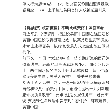
停火行为超
起；（
）欧盟官员称因能源问题欧
200
2
强回应；（
）上千曾助美阿富汗人或被送至刚果
4
【新思想引领新征程】不断绘就美丽中国新画卷
习近平总书记强调，把建设美丽中国摆在强国建
美丽中国建设取得显著成效，以高品质生态环境支
水青山建得更美，以绿色发展方式把金山银山做
代化。
前不久，全国七大江河中唯一曾长期断流的西辽
得新进展。最新的卫星遥感影像显示，部分河段
上，两年间水位的连续上升让流域候鸟回归、生态
建设美丽中国，关乎人民福祉，关乎民族未来。
党的十八大以来，习近平总书记站在中华民族永
自然和谐共生的美丽中国，创造性提出一系列新理
态环境质量改善”，要求“越是发展任务重，越要
调“要把绿色发展理念贯穿到生态保护、环境建设
美丽中国”。