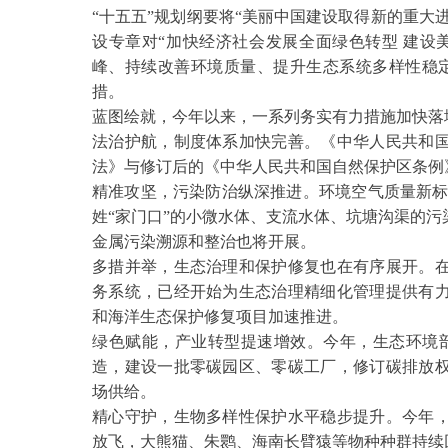
“十五五”规划纲要将“美丽中国建设取得新的重大
设专章对“加快经济社会发展全面绿色转型 建设
峰、持续改善环境质量、提升生态系统多样性稳
措。
蓝图绘就，今年以来，一系列务实有力措施加快落
法治护航，制度体系加快完善。《中华人民共和
法》与修订后的《中华人民共和国自然保护区条例
精准攻坚，污染防治纵深推进。环境空气质量新
姓“家门口”的小微水体、支流水体、坑塘沟渠的
金属污染溯源和整治也将开展。
多措并举，生态治理和保护修复也在有序展开。
务系统，已经开始为生态治理精细化管理提供有
和海洋生态保护修复项目加速推进。
绿色赋能，产业转型提速增效。今年，生态环境
造，建设一批零碳园区、零碳工厂，修订碳排放
场供给。
精心守护，生物多样性保护水平稳步提升。今年
放飞，大熊猫、朱鹮、海南长臂猿等物种种群持续