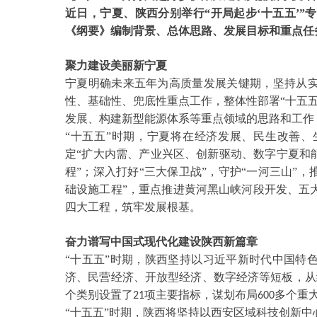
近日，宁夏、陕西分别举行
“开局起步‘十五五’
《纲要》编制背景、总体思路、发展目标和重点任
聚力建设美丽新宁夏
宁夏明确未来五年为高质量发展关键期，坚持从
性、基础性、兜底性重点工作，整体性部署
“十五
发展、构建新型能源体系等重点领域的思路和工作
“十五五”时期，宁夏将在经济发展、民生改善
定“扩大内需、产业兴区、创新驱动、数字宁夏和
程”；深入打好“三大保卫战”，守护“一河三山”
础设施工程”，重点推进黄河黑山峡河段开发、五
四大工程，筑牢发展根基。
奋力谱写中国式现代化建设陕西新篇章
“十五五”时期，陕西坚持以习近平新时代中国特
济、民营经济、开放型经济、数字经济等短板，从
个类别设置了
项主要指标，谋划布局
多个重
21
600
“十五五”时期，陕西将坚持以西安区域科技创新