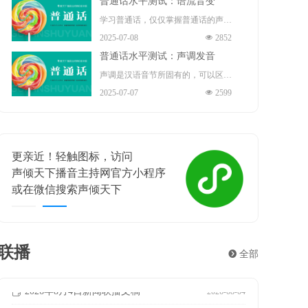
普通话水平测试：语流音变
演员、歌手、导演、作家。
指导（正高）职称 、国务院“政府特
播音部主任 ，中共十九大、二十大
学习普通话，仅仅掌握普通话的声
殊津贴”享受者、中宣部“四个一
2025-07-08
넶
2852
代表 。
母、韵母和声调是不够的。因为我们
批”人才、“五一”劳动奖章 、中国青
普通话水平测试：声调发音
在读书或说话时，不是鼓励地严格按
年“五四”奖章的获得者。现任保利文
声调是汉语音节所固有的，可以区别
照每一个音节的声、韵、调来发音
2025-07-07
넶
2599
化集团股份有限公司艺术总监、保利
意义的声音的高低升降。声调是音节
的，而是根据需要将许多音节快速的
演出有限公司董事长。
结构中不可缺少的组成部分，担负着
组合，连续发出很多音节，形成一连
重要的辨义作用。例如题材和体裁、
串自然的语流。在这个过程中，相邻
更亲近！轻触图标，访问
喜相逢
练习和联系等，这些词语意义的不同
的音素与因素、音节与音节、声调与
声倾天下播音主持网官方小程序
声倾天
主要靠声调来区别。声调贯穿整个音
声调之间就不可避免地会发生相互影
或在微信搜索声倾天下
遇见梦想
节的始终，主要作用在韵腹上。在汉
响，从而使有些音节的读音产生一定
语里，一个音节一般就是一个汉字，
的变化，这就是语流音变。
所以声调也叫字调。声调和音长、音
联播
뀹
全部
强都有关系。但是，它的性质主要决
2026年8月5日新闻联播文稿
2026年7月24日新闻联播文稿
2026年7月23日新闻联播文稿
2026年7月22日新闻联播文稿
2026年7月21日新闻联播文稿
2026年7月20日新闻联播文稿
2026年7月19日新闻联播文稿
2026年7月18日新闻联播文稿
2026年7月17日新闻联播文稿
ꂓ
ꂓ
ꂓ
ꂓ
ꂓ
ꂓ
ꂓ
ꂓ
ꂓ
2026-08-05
2026-07-24
2026-07-23
2026-07-22
2026-07-21
2026-07-20
2026-07-19
2026-07-18
2026-07-17
定于音高。
2026年8月4日新闻联播文稿
ꂓ
2026-08-04