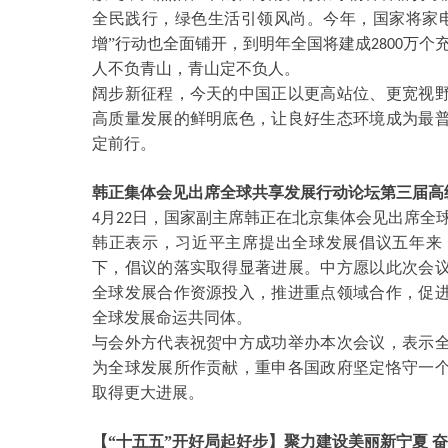
全民践行，绿色生活引领风尚。今年，国家将家
增”行动也全面铺开，到明年全国将建成
万个
2800
人不负青山，青山定不负人。
阔步新征程，今天的中国正以更高站位、更宽视
高质量发展的鲜明底色，让良好生态环境成为最
定前行。
韩正集体会见出席全球共享发展行动论坛第三届高
月
日，国家副主席韩正在北京集体会见出席全
4
22
韩正表示，习近平主席提出全球发展倡议五年来
下，倡议的落实取得显著进展。中方愿以此次会
全球发展合作资源投入，推进重点领域合作，促
全球发展命运共同体。
与会外方代表祝贺中方成功举办本次会议，表示
为全球发展所作贡献，重申各国政府坚定恪守一
取得更大进展。
【
“十五五”开好局起好步】聚力建设美丽新宁夏 