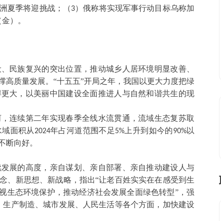
洲夏季将迎挑战；（
）俄称将实现军事行动目标乌称加
3
（金）。
设、民族复兴的突出位置，推动城乡人居环境明显改善、
撑高质量发展。
“十五五”开局之年，我国以更大力度把绿
得更大，以美丽中国建设全面推进人与自然和谐共生的现
河，连续第二年实现春季全线水流贯通，流域生态复苏取
水域面积从
年占河道范围不足
上升到如今的
以
2024
5%
90%
不断向好。
续发展的高度，亲自谋划、亲自部署、亲自推动建设人与
念、新思想、新战略，指出
“让老百姓实实在在感受到生
重视生态环境保护，推动经济社会发展全面绿色转型”，强
、生产制造、城市发展、人民生活等各个方面，加快建设