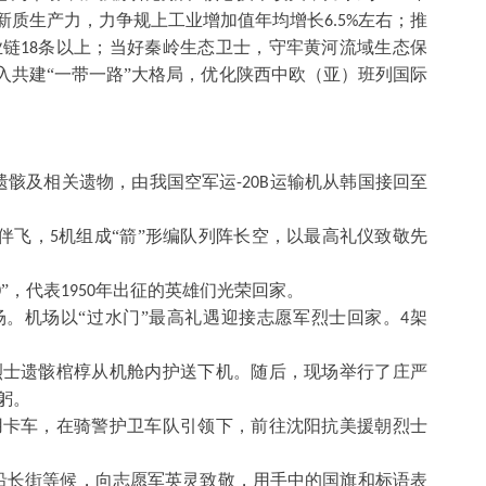
新质生产力，力争规上工业增加值年均增长
左右；推
6.5%
业链
条以上；当好秦岭生态卫士，守牢黄河流域生态保
18
入共建“一带一路”大格局，优化陕西中欧（亚）班列国际
遗骸及相关遗物，由我国空军运
运输机从韩国接回至
-20B
伴飞，
机组成“箭”形编队列阵长空，以最高礼仪致敬先
5
”，代表
年出征的英雄们光荣回家。
0
1950
。机场以“过水门”最高礼遇迎接志愿军烈士回家。
架
4
。
烈士遗骸棺椁从机舱内护送下机。随后，现场举行了庄严
躬。
用卡车，在骑警护卫车队引领下，前往沈阳抗美援朝烈士
沿长街等候，向志愿军英灵致敬，用手中的国旗和标语表