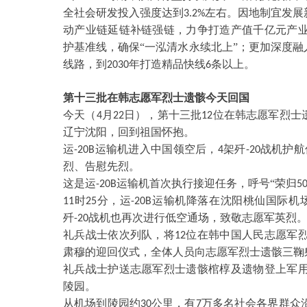
全社会研发投入强度达到
左右。因地制宜发展
3.2%
动产业链延链补链强链，力争打造产值千亿元产
护基准线，确保“一泓清水永续北上”；更加深度融
线路，到
年打造精品快线
条以上。
2030
6
第十三批在韩志愿军烈士遗骸今天回国
今天（
月
日），第十三批
位在韩志愿军烈士
4
22
12
辽宁沈阳，回到祖国怀抱。
运
运输机进入中国领空后，
架歼
战机护航
-20B
4
-20
烈、告慰先烈。
这是运
运输机首次执行接迎任务，呼号“荣归
-20B
5
时
分，运
运输机降落在沈阳桃仙国际机场
11
25
-20B
歼
战机也再次进行低空通场，致敬志愿军英烈
-20
礼兵战士依次列队，将
位在韩中国人民志愿军
12
肃穆的迎回仪式，全体人员向志愿军烈士遗骸三鞠
礼兵战士护送志愿军烈士遗骸棺椁及遗物登上军
陵园。
从机场到陵园约
公里，有
万多名社会各界群众
30
7