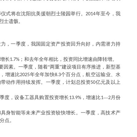
葬仪式将在沈阳抗美援朝烈士陵园举行。
年至今，我
2014
烈士遗骸。
发力，一季度，我国固定资产投资回升向好，内需潜力持
增长
；和去年全年相比，投资同比增速由降转增。
1.7%
要因素。一季度，随着
“两重”建设项目有序推进，新型基
，增速比
年全年加快
个百分点，航空运输业、水
%
2025
8.3
的带动作用持续发挥。一季度，计划总投资
亿元及以上
50
一季度，设备工器具购置投资增长
，增速比
—
月份
13.9%
1
2
和具身智能等未来产业投资较快增长。一季度，高技术产
分点。