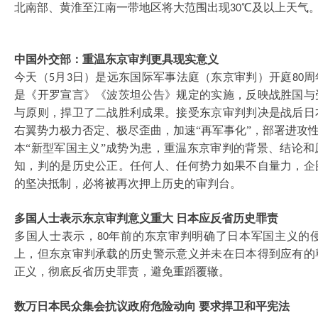
北南部、黄淮至江南一带地区将大范围出现
℃及以上天气
30
中国外交部：重温东京审判更具现实意义
今天（
月
日）是远东国际军事法庭（东京审判）开庭
周
5
3
80
是《开罗宣言》《波茨坦公告》规定的实施，反映战胜国与
与原则，捍卫了二战胜利成果。接受东京审判判决是战后日
右翼势力极力否定、极尽歪曲，加速“再军事化”，部署进攻
本“新型军国主义”成势为患，重温东京审判的背景、结论
知，判的是历史公正。任何人、任何势力如果不自量力，企
的坚决抵制，必将被再次押上历史的审判台。
多国人士表示东京审判意义重大
日本应反省历史罪责
多国人士表示，
年前的东京审判明确了日本军国主义的
80
上，但东京审判承载的历史警示意义并未在日本得到应有的
正义，彻底反省历史罪责，避免重蹈覆辙。
数万日本民众集会抗议政府危险动向
要求捍卫和平宪法