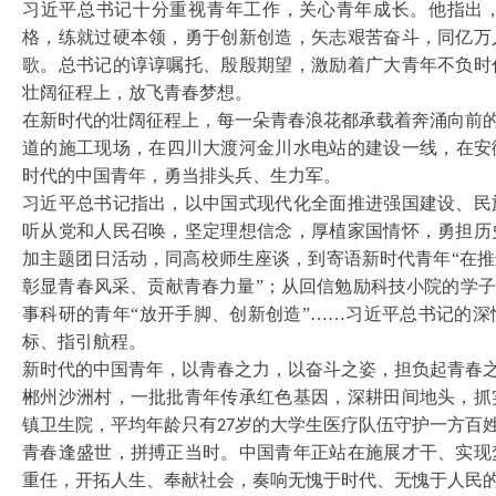
习近平总书记十分重视青年工作，关心青年成长。他指出
格，练就过硬本领，勇于创新创造，矢志艰苦奋斗，同亿万
歌。总书记的谆谆嘱托、殷殷期望，激励着广大青年不负时
壮阔征程上，放飞青春梦想。
在新时代的壮阔征程上，每一朵青春浪花都承载着奔涌向前
道的施工现场，在四川大渡河金川水电站的建设一线，在安
时代的中国青年，勇当排头兵、生力军。
习近平总书记指出，以中国式现代化全面推进强国建设、民
听从党和人民召唤，坚定理想信念，厚植家国情怀，勇担历
加主题团日活动，同高校师生座谈，到寄语新时代青年
“在
彰显青春风采、贡献青春力量”；从回信勉励科技小院的学子
事科研的青年“放开手脚、创新创造”……习近平总书记的
标、指引航程。
新时代的中国青年，以青春之力，以奋斗之姿，担负起青春
郴州沙洲村，一批批青年传承红色基因，深耕田间地头，抓
镇卫生院，平均年龄只有
岁的大学生医疗队伍守护一方百
27
青春逢盛世，拼搏正当时。中国青年正站在施展才干、实现
重任，开拓人生、奉献社会，奏响无愧于时代、无愧于人民