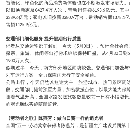
智能化、绿色化的商品消费新体验也在不断激发市场潜力。
以旧换新惠及
万人次，带动销售额
亿元。其中
8427.4
6193.6
亿元；家电以旧换新
万台，带动销售额
亿
3389.6
3380.9
1378.1
售额
亿元。
1425.9
交通部门细化服务
提升假期出行质量
记者从交通运输部了解到，今天（
月
日），预计全社会跨
5
3
探亲、旅游、休闲等出行需求继续保持旺盛。从
月
日到
4
30
万人次。
1900
假期过半，今天，南方部分地区雨势较强。交通部门加强与
列车运行方案，全力保障雨天行车安全畅通。
公路出行，今天仍然以短途为主，旅游城市、热门景区周
段，交通部门提前预置力量，加密救援点位，以最大能力保
随着气温升高，全国水路发送旅客数量较前一日有小幅增长
的观光航线实施随船监管。
【劳动者之歌】陈燕芳：做向日葵一样的追光者
全国
“五一”劳动奖章获得者陈燕芳，是新疆生产建设兵团第