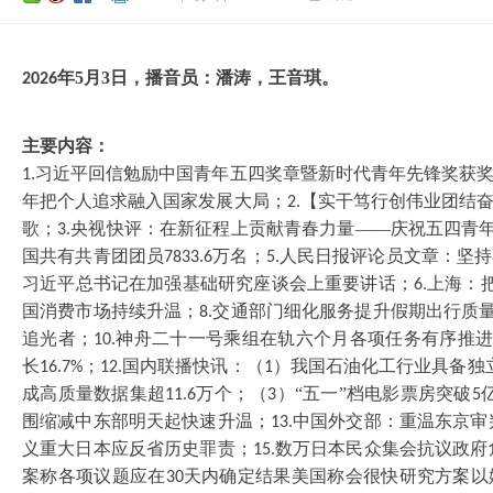
年
5
月
3
日，播音员：
潘涛
，
王音琪
。
202
6
主要内容：
习近平回信勉励中国青年五四奖章暨新时代青年先锋奖获
1.
年把个人追求融入国家发展大局；
【实干笃行创伟业团结
2.
歌；
央视快评：在新征程上贡献青春力量——庆祝五四青
3.
国共有共青团团员
万名；
人民日报评论员文章：坚持
7833.6
5.
习近平总书记在加强基础研究座谈会上重要讲话；
上海：
6.
国消费市场持续升温；
交通部门细化服务提升假期出行质
8.
追光者；
神舟二十一号乘组在轨六个月各项任务有序推
10.
长
；
国内联播快讯：（
）我国石油化工行业具备独
16.7%
12.
1
成高质量数据集超
万个；（
）“五一”档电影票房突破
11.6
3
5
围缩减中东部明天起快速升温；
中国外交部：重温东京审
13.
义重大日本应反省历史罪责；
数万日本民众集会抗议政府
15.
案称各项议题应在
天内确定结果美国称会很快研究方案以
30