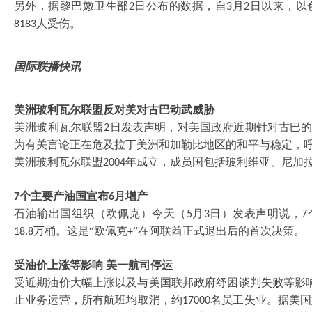
另外，据黎巴嫩卫生部
日公布的数据，自
月
日以来，以
2
3
2
人受伤。
8183
国际联播快讯
美洲玻利瓦尔联盟反对美对古巴动武威胁
美洲玻利瓦尔联盟
日发表声明，对美国政府近期针对古巴的
2
为有关言论正在危及拉丁美洲和加勒比地区的和平与稳定
美洲玻利瓦尔联盟
年成立，成员国包括玻利维亚、尼加
2004
个主要产油国宣布
月增产
7
6
石油输出国组织（欧佩克）今天（
月
日）发表声明说，
5
3
7
万桶。这是“欧佩克
”在阿联酋正式退出后的首次决策。
18.8
+
受油价上涨等影响
美一航司停运
受近期油价大幅上涨以及与美国联邦政府纾困谈判失败等影
止业务运营，所有航班均取消，约
名员工失业。据美国
17000