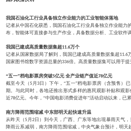
我国石油化工行业具备独立作业能力的工业智能体落地
记者从中国石化获悉，我国石油化工行业具备独立作业能力
布，智能体可直接参与生产作业，具备数据分析、工业软件
我国已建成高质量数据集超
万个
11.6
记者从国家数据局了解到，我国已建成高质量数据集超
11.6
国家图书馆数字资源总量的
倍。高质量数据集可以用于提
336
“五一”档电影票房突破
亿元 全产业链产值近
亿元
5
78
截至今天（
月
日）下午，“五一”档电影票房（含预售）已
5
3
期。与此同时，各地还推出形式多样的惠民观影补贴和观影
近
亿元。今年，“中国电影消费促进年”活动启动以来，已
78
南方降雨范围缩减
中东部明天起快速升温
从昨天（
月
日）到今天，广西、广东等地出现暴雨天气，
5
2
降雨云系减弱，南方降雨范围缩减，中央气象台预计，明天