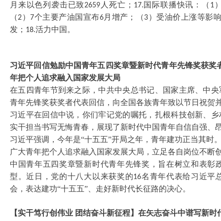
月来以色列袭击已致
人死亡；
国际联播快讯：（
2659
17.
1
（
）
个主要产油国宣布
月增产；（
）受油价上涨等影
2
7
6
3
发；
活力中国。
18.
习近平回信勉励中国青年五四奖章暨新时代青年先锋奖获奖
年把个人追求融入国家发展大局
在五四青年节到来之际，中共中央总书记、国家主席、中央
青年先锋奖获奖者代表回信，向全国各族青年致以节日祝贺
习近平在回信中说，你们牢记党的嘱托，扎根科技创新、乡
实干担当书写无悔青春，展现了新时代中国青年自信自强、
习近平强调，今年是
“十五五”开局之年，青年建功正当其时
广大青年把个人追求融入国家发展大局，立足各自岗位不断
中国青年五四奖章暨新时代青年先锋奖，旨在树立和表彰
型。近日，党的十八大以来获奖的
名青年代表给习近平
16
会，表达建功“十五五”、走好新时代长征路的决心。
【实干笃行创伟业
团结奋斗新征程】在矢志奋斗中谱写新时