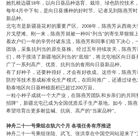
她扎根边疆
年，以向日葵品种选育、栽培、绿色防控技术
18
每年
月中下旬，是向日葵播种的好时节。记者见到陈燕芳时
4
新品种。
北屯市是新疆葵花籽的重要产区。
年，陈燕芳从西南大
2008
片戈壁滩。刚一来，陈燕芳就被一种叫“列当”的寄生草狠狠
着农户们一年的辛劳付诸东流，陈燕芳和同事们暗下决心，
团场，采集抗列当的原生葵株。经过五年持续攻关，陈燕芳
们，终于摸清了新疆地区列当的“底细”，将北屯地区向日葵
广了一系列高产、优质、抗列当的食用向日葵新品种。
有了好种子，还要种得好，才会有好收成。这些年，陈燕芳
防控等技术形成标准化生产模式，在田间推广，还通过绿色
勒泰地区向日葵种植面积已超过
万亩。
200
一粒小种子成就一个大产业，在陈燕芳团队和乡亲们的共同
招牌”，新疆北屯已成为全国优质瓜子生产基地。如今，陈
希望培育出更多耐盐碱、抗病、高产的“当家品种”。
神舟二十一号乘组在轨六个月
各项任务有序推进
神舟二十一号乘组张陆、武飞、张洪章在中国空间站迎来了