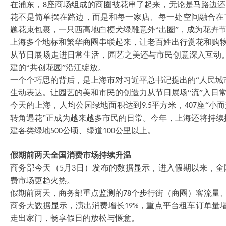
在浦东，
座商场组成的商圈被花串了起来，无论是马路边还
8
花不是简单摆在路边，而是和每一家店、每一处空间融合在
题花束包裹，一只西高地白梗犬绿雕意外“出圈”，成为花卉
上海多个地标和繁华商圈串联起来，让老百姓出行赏花和购
从节日展场走进日常生活，园艺之美还与市民创意深入互动
建的“共创花园”沿江绽放。
一个个巧思的背后，是上海市对习近平总书记提出的
“人民
生动表达。让园艺的美和市民的创造力从节日展场“流”入日
今天的上海，人均公园绿地面积达到
平方米，
座“小
9.5
407
转角遇花”正成为越来越多市民的日常。今年，上海还将持续
建各类绿地
公顷、绿道
公里以上。
500
100
假期前两天全国消费市场持续升温
商务部今天（
月
日）发布的数据显示，进入假期以来，全
5
3
费市场更趋火热。
假期前两天，商务部重点监测的
个步行街（商圈）客流量
78
商务大数据显示，演出消费增长
，重点平台租车订单量
19%
走出家门，畅享假日的放松与惬意。