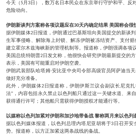
今天（
月
日），数万名日本民众在东京举行守护和平、反对
5
3
危险动向。
伊朗新谈判方案称各项议题应在
天内确定结果 美国称会很
30
据伊朗媒体
日报道，伊朗通过巴基斯坦向美国提交的新谈判
2
生军事侵略、解除海上封锁、解冻伊朗被冻结资产、支付赔
建立霍尔木兹海峡新的管理机制等。报道称，伊朗强调各项
美国总统特朗普
日发文称，他很快会研究伊朗最新提交的方
2
表示，美国有可能重启对伊朗空袭。
伊朗武装部队哈塔姆
·安比亚中央司令部高级官员阿萨迪当
做好充分准备。
此外，伊朗媒体
日报道称，伊朗伊斯兰议会副议长尼克扎
2
法”，内容包括永久禁止以色列船只通过这一关键水道、来自
获得通行许可；其他船只需获得伊朗授权才能通行等。
以媒称以色列加紧对伊朗和加沙地带备战
黎称两月来以色列
据以色列媒体报道，以色列总理内塔尼亚胡将于
日召开安
3
势。报道称，以方正加紧这两条战线的备战。