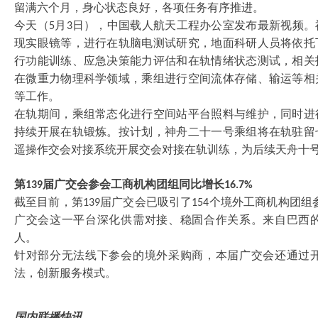
留满六个月，身心状态良好，各项任务有序推进。
今天（
月
日），中国载人航天工程办公室发布最新视频。
5
3
现实眼镜等，进行在轨脑电测试研究，地面科研人员将依托
行功能训练、应急决策能力评估和在轨情绪状态测试，相关
在微重力物理科学领域，乘组进行空间流体存储、输运等相
等工作。
在轨期间，乘组常态化进行空间站平台照料与维护，同时进
持续开展在轨锻炼。按计划，神舟二十一号乘组将在轨驻留
遥操作交会对接系统开展交会对接在轨训练，为后续天舟十
第
届广交会参会工商机构团组同比增长
139
16.7%
截至目前，第
届广交会已吸引了
个境外工商机构团组
139
154
广交会这一平台深化供需对接、稳固合作关系。来自巴西
人。
针对部分无法线下参会的境外采购商，本届广交会还通过
法，创新服务模式。
国内联播快讯