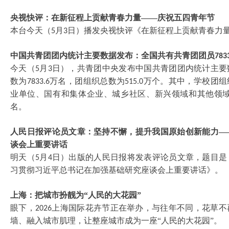
央视快评：在新征程上贡献青春力量
——庆祝五四青年节
本台今天（
月
日）播发央视快评《在新征程上贡献青春力
5
3
中国共青团团内统计主要数据发布：全国共有共青团团员
783
今天（
月
日），共青团中央发布中国共青团团内统计主要
5
3
数为
万名，团组织总数为
万个。其中，学校团组
7833.6
515.0
业单位、国有和集体企业、城乡社区、新兴领域和其他领
名。
人民日报评论员文章：坚持不懈，提升我国原始创新能力
—
谈会上重要讲话
明天（
月
日）出版的人民日报将发表评论员文章，题目是
5
4
习贯彻习近平总书记在加强基础研究座谈会上重要讲话》。
上海：把城市扮靓为
“人民的大花园”
眼下，
上海国际花卉节正在举办，与往年不同，花草不
2026
墙、融入城市肌理，让整座城市成为一座“人民的大花园”。