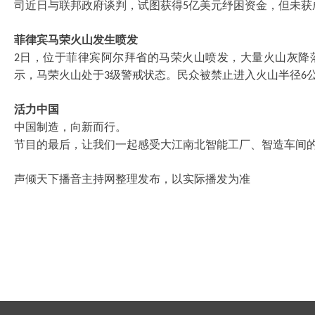
司近日与联邦政府谈判，试图获得
亿美元纾困资金，但未获
5
菲律宾马荣火山发生喷发
日，位于菲律宾阿尔拜省的马荣火山喷发，大量火山灰降
2
示，马荣火山处于
级警戒状态。民众被禁止进入火山半径
3
6
活力中国
中国制造，向新而行。
节目的最后，让我们一起感受大江南北智能工厂、智造车间
声倾天下播音主持网整理发布，以实际播发为准