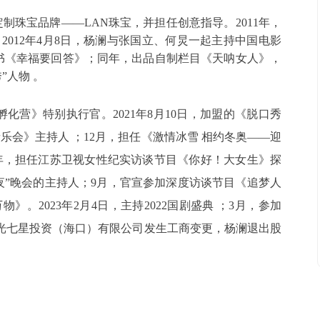
定制珠宝品牌——LAN珠宝，并担任创意指导。2011年，
2012年4月8日，杨澜与张国立、何炅一起主持中国电影
版新书《幸福要回答》；同年，出品自制栏目《天呐女人》，
”人物 。
孵化营》特别执行官。2021年8月10日，加盟的《脱口秀
乐会》主持人 ；12月，担任《激情冰雪 相约冬奥——迎
22年，担任江苏卫视女性纪实访谈节目《你好！大女生》探
耀之夜”晚会的主持人；9月，官宣参加深度访谈节目《追梦人
》。2023年2月4日，主持2022国剧盛典 ；3月，参加
阳光七星投资（海口）有限公司发生工商变更，杨澜退出股