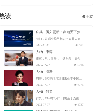
热读
뀹
书院
庆典 | 历久更新：声倾天下梦
想十九年
我们，从哪个季节相识？奔赴未来！
2025-11-11
넶
572
这一程夏冬往复，风月浸染群山与长
人物 | 康辉
河。遍经天光夜色，梦想永远年轻。
康辉，男，汉族，中共党员，1971年
而热爱，更新。
2025-07-27
넶
6296
1月17日出生 （一说，1972年出
2006年至2025年，因为梦想的源起，
人物 | 周涛
生 ），祖籍中国河北省石家庄市无
以及梦想的来路与前程。
周涛，1968年3月23日出生于中国安
极县 ，本科毕业于中国传媒大学播
声倾天下播音主持网梦想十九年：历
2025-07-27
넶
6274
徽省淮南市田家庵区 ，毕业于北京
音系，硕士毕业于北京大学新闻与传
久更新！
人物 | 何炅
广播学院（现中国传媒大学），硕士
播专业，博士毕业于中国传媒大学广
何炅，1974年4月28日出生于湖南省
研究生 ，中国著名女主持人、导
播电视学专业。中国内地节目主持
2025-07-27
넶
4737
长沙市雨花区，中国内地男主持人、
演、制片人、演员、中共党员、播音
人、新闻播音员、央视新闻中心新闻