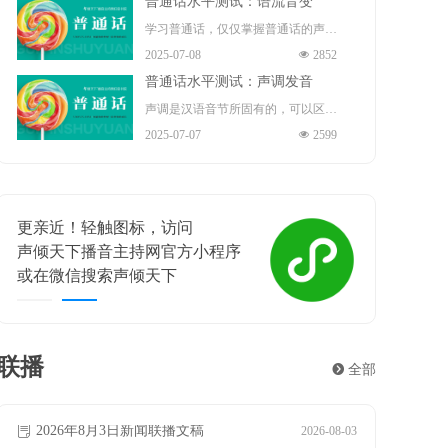
普通话水平测试：语流音变
演员、歌手、导演、作家。
指导（正高）职称 、国务院“政府特
播音部主任 ，中共十九大、二十大
学习普通话，仅仅掌握普通话的声
殊津贴”享受者、中宣部“四个一
2025-07-08
넶
2852
代表 。
母、韵母和声调是不够的。因为我们
批”人才、“五一”劳动奖章 、中国青
普通话水平测试：声调发音
在读书或说话时，不是鼓励地严格按
年“五四”奖章的获得者。现任保利文
声调是汉语音节所固有的，可以区别
照每一个音节的声、韵、调来发音
2025-07-07
넶
2599
化集团股份有限公司艺术总监、保利
意义的声音的高低升降。声调是音节
的，而是根据需要将许多音节快速的
演出有限公司董事长。
结构中不可缺少的组成部分，担负着
组合，连续发出很多音节，形成一连
重要的辨义作用。例如题材和体裁、
串自然的语流。在这个过程中，相邻
喜相逢！轻触图标，添加
练习和联系等，这些词语意义的不同
的音素与因素、音节与音节、声调与
声倾天下播音主持网官方微信
主要靠声调来区别。声调贯穿整个音
声调之间就不可避免地会发生相互影
遇见梦想：VBOYIN
节的始终，主要作用在韵腹上。在汉
响，从而使有些音节的读音产生一定
语里，一个音节一般就是一个汉字，
的变化，这就是语流音变。
所以声调也叫字调。声调和音长、音
联播
뀹
全部
强都有关系。但是，它的性质主要决
2026年8月5日新闻联播文稿
2026年8月4日新闻联播文稿
2026年7月23日新闻联播文稿
2026年7月22日新闻联播文稿
2026年7月21日新闻联播文稿
2026年7月20日新闻联播文稿
2026年7月19日新闻联播文稿
2026年7月18日新闻联播文稿
2026年7月17日新闻联播文稿
ꂓ
ꂓ
ꂓ
ꂓ
ꂓ
ꂓ
ꂓ
ꂓ
ꂓ
2026-08-05
2026-08-04
2026-07-23
2026-07-22
2026-07-21
2026-07-20
2026-07-19
2026-07-18
2026-07-17
定于音高。
2026年8月3日新闻联播文稿
ꂓ
2026-08-03