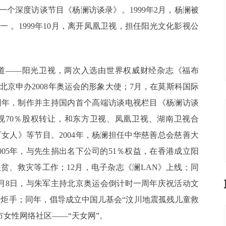
视第一个深度访谈节目《杨澜访谈录》。1999年2月，杨澜被
 。1999年10月，离开凤凰卫视，担任阳光文化影视公
频道——阳光卫视，两次入选由世界权威财经杂志《福布
北京申办2008年奥运会的形象大使；7月，在莫斯科国际
同年，制作并主持国内首个高端访谈电视栏目《杨澜访谈
更亲近！轻触图标，访问
卫视70％股权转让，和东方卫视、凤凰卫视、湖南卫视合
声倾天下播音主持网官方小程序
女人》等节目。2004年，杨澜担任中华慈善总会慈善大
或在微信搜索声倾天下
05年，与先生捐出名下公司的51％权益，在香港成立阳
贫、救灾等工作；12月，电子杂志《澜LAN》上线；同
8月8日，与朱军主持北京奥运会倒计时一周年庆祝活动文
4棒火炬手；同年，倡导成立中国儿基会“汶川地震孤残儿童救
都市女性网络社区——“天女网”。