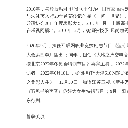
2010年，与歌后席琳·迪翁联手创办中国首家高端
与朱冰著入行20年首部传记作品《一问一世界》。
导演协会2011年度表彰大会。2013年1月，出
在乐视网播出。2016年12月，杨澜被授予“风尚领秀
2020年9月，担任互联网职业竞技励志节目《蓝莓
大会第四季》播出 ；同年，担任《大地之声交响音
接北京2022年冬奥会特别节目》嘉宾主持 。20
访者。2022年6月18日，杨澜担任“天津618闪
之叠彩人生》；12月30日，加盟江苏卫视《新生万物
《听见书的声音》你好大女生特辑节目 ；9月，
东行列。
曾获奖项：