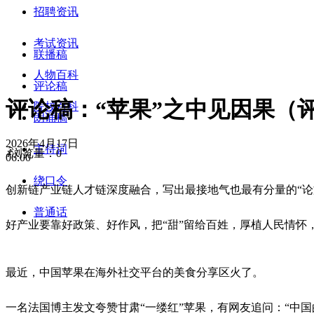
招聘资讯
考试资讯
联播稿
人物百科
评论稿
评论稿：“苹果”之中见因果（
院校百科
朗诵稿
2026年4月17日
主持词
ꄑ
浏览量：
0
06:00
绕口令
创新链产业链人才链深度融合，写出最接地气也最有分量的“论
普通话
好产业要靠好政策、好作风，把“甜”留给百姓，厚植人民情怀
最近，中国苹果在海外社交平台的美食分享区火了。
一名法国博主发文夸赞甘肃“一缕红”苹果，有网友追问：“中