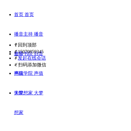
首页
首页
播音主持
播音
ꁸ
回到顶部
ꂅ
15070859345
主持
归音书院
归音
ꁗ
发起在线会话
ꀥ
扫码添加微信
书院
声值学院
声值
学院
大梦想家
大梦
想家