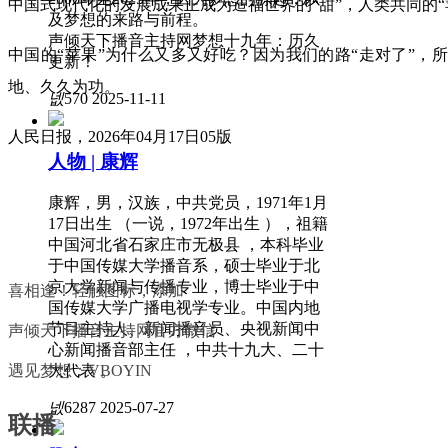
中国式现代化的发展成果正成为造福世界的“甜”，人类共同的“
及梦想的来路与前程。
声倾天下播音主持网梦想十九年：历久
中国的“苹果”为什么又多又好吃？因为我们的路“走对了”，
更新！
地、久久为功。
넶
570
2025-11-11
人民日报，2026年04月17日05版
人物 | 康辉
康辉，男，汉族，中共党员，1971年1月
17日出生 （一说，1972年出生 ），祖籍
中国河北省石家庄市无极县 ，本科毕业
于中国传媒大学播音系，硕士毕业于北
京大学新闻与传播专业，博士毕业于中
喜相逢！轻触图标，添加
国传媒大学广播电视学专业。中国内地
节目主持人、新闻播音员、央视新闻中
声倾天下播音主持网官方微信
心新闻播音部主任 ，中共十九大、二十
大代表 。
遇见梦想：VBOYIN
넶
6287
2025-07-27
联播