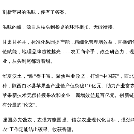
剖析苹果的滋味，便有了答案。
滋味的甜，源自从枝头到餐桌的环环相扣、无缝衔接。
甘肃甘谷县，标准化果园提产能，精细化管理增效益，直播销售
链赋能，地理品牌越擦越亮……农工商牵手，政企研合力，
业，从头到尾都透着甜。
华夏沃土，“甜”得丰富。聚焦种业攻坚，打造“中国芯”，西
种，陕西白水县苹果全产业链产值突破110亿元。助力产业富
苹果新技术无偿传授果农和企业，新增效益超百亿元。创新
有分量的“论文”。
强国必先强农，农强方能国强。锚定农业现代化目标，强劲
农”工作定能结出硕果、收获香甜。