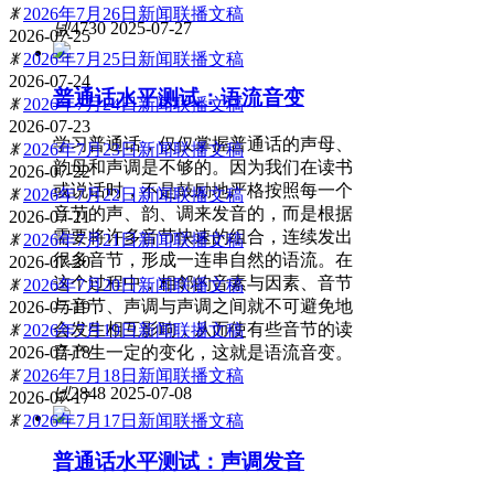
ꂓ
2026年7月26日新闻联播文稿
넶
4730
2025-07-27
2026-07-25
ꂓ
2026年7月25日新闻联播文稿
2026-07-24
普通话水平测试：语流音变
ꂓ
2026年7月24日新闻联播文稿
2026-07-23
学习普通话，仅仅掌握普通话的声母、
ꂓ
2026年7月23日新闻联播文稿
韵母和声调是不够的。因为我们在读书
2026-07-22
或说话时，不是鼓励地严格按照每一个
ꂓ
2026年7月22日新闻联播文稿
音节的声、韵、调来发音的，而是根据
2026-07-21
需要将许多音节快速的组合，连续发出
ꂓ
2026年7月21日新闻联播文稿
很多音节，形成一连串自然的语流。在
2026-07-20
这个过程中，相邻的音素与因素、音节
ꂓ
2026年7月20日新闻联播文稿
与音节、声调与声调之间就不可避免地
2026-07-19
会发生相互影响，从而使有些音节的读
ꂓ
2026年7月19日新闻联播文稿
音产生一定的变化，这就是语流音变。
2026-07-18
ꂓ
2026年7月18日新闻联播文稿
넶
2848
2025-07-08
2026-07-17
ꂓ
2026年7月17日新闻联播文稿
普通话水平测试：声调发音