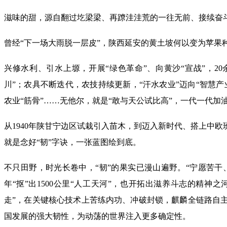
滋味的甜，源自翻过圪梁梁、再蹽洼洼荒的一往无前、接续奋
曾经“下一场大雨脱一层皮”，陕西延安的黄土坡何以变为苹果种
兴修水利、引水上塬，开展“绿色革命”、向黄沙“宣战”，20余
川”；农具不断迭代，农技持续更新，“汗水农业”迈向“智慧
农业“筋骨”……无他尔，就是“敢与天公试比高”，一代一代加
从1940年陕甘宁边区试栽引入苗木，到迈入新时代、搭上中欧
就是念好“韧”字诀，一张蓝图绘到底。
不只田野，时光长卷中，“韧”的果实已漫山遍野。“宁愿苦干、
年“抠”出1500公里“人工天河”，也开拓出滋养斗志的精神
走”，在关键核心技术上苦练内功、冲破封锁，麒麟全链路自
国发展的强大韧性，为动荡的世界注入更多确定性。