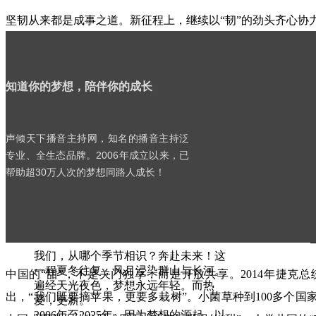
坚韧从来都是成事之道。新征程上，继续以“韧”的劲头齐心协
“苹果”的滋味，品于果，生于根。正是因为“把屁股端端地坐
展的根脉才扎得深，结出的果子才更香甜。
知道你的梦想，陪伴你的成长
超600万公里综合交通网络让天堑变通途，纵横捭阖的“能源
热读
赢蛋糕……新时代以来，每一次的迎难而上都是为了刷新幸福指
声倾天下播音主持网，知名的播音主持泛
뀹
书
专业、全生态品牌。2006年成立以来，已
能“六张网”和重点领域建设。在投资于物和投资于人的紧密结合
院
帮助超30万人次的梦想同路人成长！
厚人民生活的“甜”。
庆典 | 历久更新：声倾天下梦想十
说到底，甜在情怀。就像辽沈战役时驻扎果园的解放军战士
九年
好政策、好作风，把“甜”留给百姓，厚植人民情怀，我们的事
我们，从哪个季节相识？奔赴未来！这
一程夏冬往复，风月浸染群山与长河。
中国的“甜”，不是关门独享，而是开放共享。2014年捷克
遍经天光夜色，梦想永远年轻。而热
出，“我们既要摘苹果，更要多栽树”。小菌草种到100多个
爱，更新。
2006年至2025年，因为梦想的源起，以