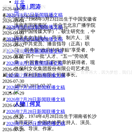
뀹
全
人物 | 周涛
官方微信：VBOYIN
2026-08-05
部
ꂓ
2026年8月5日新闻联播文稿
更亲近！轻触图标，访问
周涛，1968年3月23日出生于中国安徽省
2026-08-04
淮南市田家庵区 ，毕业于北京广播学院
ꂓ
2026年8月4日新闻联播文稿
声倾天下播音主持网官方小程序
（现中国传媒大学），硕士研究生 ，中
2026-08-03
国著名女主持人、导演、制片人、演
ꂓ
2026年8月3日新闻联播文稿
或在微信搜索声倾天下
员、中共党员、播音指导（正高）职
2026-08-02
称 、国务院“政府特殊津贴”享受者、中
遇见梦想
ꂓ
2026年8月2日新闻联播文稿
宣部“四个一批”人才、“五一”劳动奖
2026-08-01
章 、中国青年“五四”奖章的获得者。现
ꂓ
2026年8月1日新闻联播文稿
任保利文化集团股份有限公司艺术总
2026-07-31
现在，关注声倾天下播音主持网内容矩阵。世界再大，因为梦想，我们
넳
넲
监、保利演出有限公司董事长。
ꂓ
2026年7月31日新闻联播文稿
2026-07-30
넶
6263
2025-07-27
ꂓ
2026年7月30日新闻联播文稿
2026-07-29
ꂓ
2026年7月29日新闻联播文稿
人物 | 何炅
2026-07-28
ꂓ
2026年7月28日新闻联播文稿
何炅，1974年4月28日出生于湖南省长沙
2026-07-27
市雨花区，中国内地男主持人、演员、
ꂓ
2026年7月27日新闻联播文稿
歌手、导演、作家。
2026-07-26