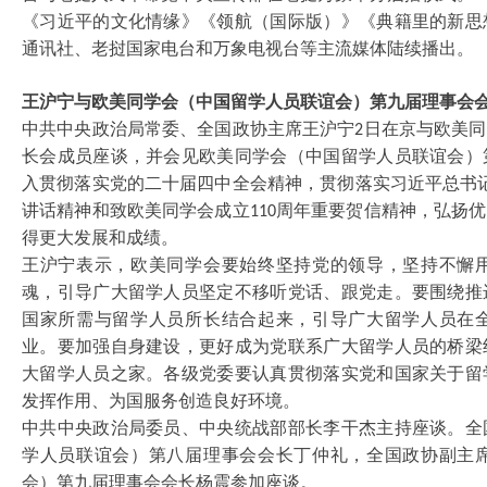
《习近平的文化情缘》《领航（国际版）》《典籍里的新思
通讯社、老挝国家电台和万象电视台等主流媒体陆续播出。
王沪宁与欧美同学会（中国留学人员联谊会）第九届理事会
中共中央政治局常委、全国政协主席王沪宁
日在京与欧美同
2
长会成员座谈，并会见欧美同学会（中国留学人员联谊会）
入贯彻落实党的二十届四中全会精神，贯彻落实习近平总书
讲话精神和致欧美同学会成立
周年重要贺信精神，弘扬优
110
得更大发展和成绩。
王沪宁表示，欧美同学会要始终坚持党的领导，坚持不懈
魂，引导广大留学人员坚定不移听党话、跟党走。要围绕推
国家所需与留学人员所长结合起来，引导广大留学人员在
业。要加强自身建设，更好成为党联系广大留学人员的桥梁
大留学人员之家。各级党委要认真贯彻落实党和国家关于留
发挥作用、为国服务创造良好环境。
中共中央政治局委员、中央统战部部长李干杰主持座谈。全
学人员联谊会）第八届理事会会长丁仲礼，全国政协副主
会）第九届理事会会长杨震参加座谈。