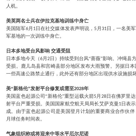
人机。
美英两名士兵在伊拉克基地训练中身亡
美国陆军
月
日在社交媒体发表声明说，
月
日，一名美军
6
1
5
31
军基地的一次训练中身亡。
日本多地受台风影响
交通受阻
日本多地今天（
月
日）持续受到台风“蔷薇”影响。冲绳县
6
2
受损。鹿儿岛县和宫崎县部分地区发布大雨预警。另据日本
一些高速公路禁止通行，此外还有部分地区出现供水设施损
美
“新格伦”发射平台修复或需至
年
2028
美国蓝色起源公司
“新格伦”重型运载火箭
月
日在佛罗里达
5
28
射平台严重受损。美国国家航空航天局局长艾萨克曼
日表示
1
成。由于蓝色起源公司是美国登月计划的重要商业合作伙伴
月球任务时间表。
气象组织称或将迎来中等水平厄尔尼诺