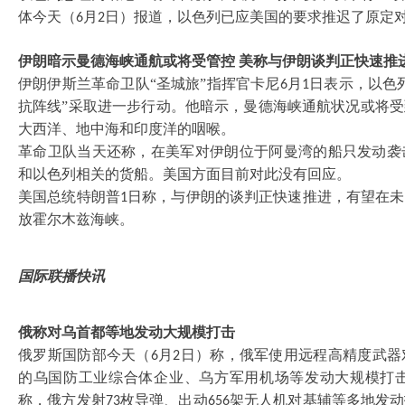
体今天（
月
日）报道，以色列已应美国的要求推迟了原定
6
2
伊朗暗示曼德海峡通航或将受管控
美称与伊朗谈判正快速推
伊朗伊斯兰革命卫队
“圣城旅”指挥官卡尼
月
日表示，以色
6
1
抗阵线”采取进一步行动。他暗示，曼德海峡通航状况或将
大西洋、地中海和印度洋的咽喉。
革命卫队当天还称，在美军对伊朗位于阿曼湾的船只发动袭
和以色列相关的货船。美国方面目前对此没有回应。
美国总统特朗普
日称，与伊朗的谈判正快速推进，有望在未
1
放霍尔木兹海峡。
国际联播快讯
俄称对乌首都等地发动大规模打击
俄罗斯国防部今天（
月
日）称，俄军使用远程高精度武器
6
2
的乌国防工业综合体企业、乌方军用机场等发动大规模打
称，俄方发射
枚导弹、出动
架无人机对基辅等多地发动
73
656