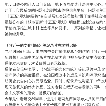
地，口袋公园让人出门见绿，地下管网改造让居住更安心。
起干，市民反馈的问题汇总到城市体检信息平台，问题清单
“十五五”规划纲要将“夯实基层社会治理根基”置于完善社
最新公布的《城市更新“十五五”规划》明确提出建设改造约
7
平稳有序推进城中村改造等具体要求。一系列的举措，让社
祉持续升级。
《习近平的文化情缘》等纪录片在老挝启播
当地时间
月
日，由中国中央广播电视总台制作的《习近平
6
1
新思想》三部中国纪录片在老挝国家电视台等老挝主流媒体
通伦发来贺信，对节目播出表示祝贺。
通伦在贺信中表示，《习近平的文化情缘》等纪录片中蕴含
遗产保护的高度重视、在治国理政中的远见卓识和深厚炽热
明历史发自内心的无限热爱。同时，纪录片也彰显了中华文
现民族复兴的伟大梦想。这对老挝在经济社会发展的同时，
会主义事业的建设，是极好的借鉴。
今年是中老建交
周年，也是中老两党两国领导人共同开启的
65
台与老挝人民革命党中央宣传部在老挝万象举办启播仪式。