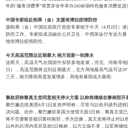
年的“服务消费季”将贯穿全年举办
余场特色服务消费促进
160
中国专家组赴刚果（金）支援埃博拉疫情防控
援刚果（金）中国抗疫医疗首批专家组于今天（
月
日）凌
6
2
防控工作。专家组成员融合公共卫生、中西医诊疗专业力量
地埃博拉疫情防控。
今天高温范围达近期最大
南方迎新一轮降水
这两天，高温天气在我国中东部多地发展，河北、河南等地
日），高温范围将达到近期最大，北方局地最高气温可达
39
三天，南方降雨再度发展增多，局地有暴雨或大暴雨。
黎政府称黎真主党同意相关停火方案
以称将继续在黎南部开
黎巴嫩总统奥恩
月
日发表声明称，尽管与以色列谈判进程
6
1
决问题。此外，黎巴嫩驻美国大使馆方面
日称，黎真主党已
1
将不空袭黎首都贝鲁特南郊，作为交换，真主党将停止对以
以色列总理内塔尼亚胡
日晚称，以方立场不变，以军将继续
1