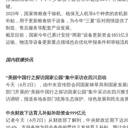
键。
年，国家将粮食干燥机、植保无人机等
个种类的农机新
2025
6
补贴，用于更新粮食烘干设备，为今年“三夏”应对雨情提供
制造、售后服务等配套产业发展。
截至目前，国家今年已累计安排
“两新”设备更新资金
亿
1851
运输、物流等设备更新重点领域也在优化申报条件和审核流
国内联播快讯
“美丽中国行之探访国家公园”集中采访在四川启动
今天（
月
日），由中央宣传部会同国家林草局和国家发展
6
2
部门开展的“美丽中国行之探访国家公园”集中采访在四川雅
访调研，报道各地各部门统筹生态保护、绿色发展和民生改
中央财政下达育儿补贴补助资金
亿元
999
记者今天（
月
日）从财政部了解到，中央财政近期下达
6
2
2
，支持各地为符合条件的婴幼儿发放育儿补贴。预计全
10.6%