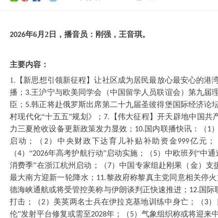
年
6
月
2
日，播音员：刚强，
王音琪
。
202
6
主要内容：
1.【新思想引领新征程】让社区成为居民最放心最安心的港
播；
王沪宁与欧美同学会（中国留学人员联谊会）第九届
3.
臣；
韩正将赴俄罗斯出席第二十九届圣彼得堡国际经济论
5.
村现代化“十五五”规划》；
【伟大征程】开天辟地中国共
7.
力三夏抢收设备更新政策发力显效；
国内联播快讯：（
10.
1
启动；（
）中央财政下达育儿补贴补助资金
亿元；
2
999
（
）“
年高考护航行动”启动实施；（
）中欧班列“中通
4
2026
5
消费季”在浙江杭州启动；（
）中国专家组赴刚果（金）支
7
最大南方迎新一轮降水；
黎政府称黎真主党同意相关停火
11.
德海峡通航或将受管控美称与伊朗谈判正快速推进；
国际
12.
打击；（
）美英两名士兵在伊拉克基地训练中身亡；（
）
2
3
伦”发射平台修复或需至
年；（
）气象组织称或将迎来
2028
5