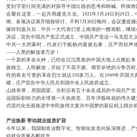
受到字里行间充满的对探寻中国出路的思考和呐喊。怀揣救
会聚在这里，一起共商建党大业。
年
月
日到
日，
1921
7
24
29
纲、各项决议展开细致研讨。不料
月
日晚间，会议遭巡捕
7
30
辗转到嘉兴后，中共一大代表们登上南湖的一艘画舫，继续
决议，宣告中国共产党正式成立，中国共产党这一马克思主
中共一大闭幕时，代表们于船舱内紧握右拳，庄严而轻声
——人类的解放者万岁！
一个新的革命火种，已经在沉沉黑夜的中国大地上点燃起来
族独立、人民解放，开始了不屈不挠、艰苦卓绝的斗争历程
牲的有名可查的革命烈士就达
多万人。在
年开国大
370
1949
楼，庄严宣告中华人民共和国中央人民政府成立。
山雄有脊，房固因梁。当初仅有五十余名成员的中国共产党
远国际影响力的全球第一大执政党。百年淬炼铸就的伟大建
式现代化全面推进中华民族伟大复兴中国梦的新征程上阔步
产业焕新
带动就业提质扩容
今年以来，我国制造业数字化、智能化改造向纵深推进，产
动就业质量不断提升。