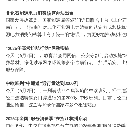
非化石能源电力消费核算办法出台
国家发展改革委、国家能源局等
部门近日联合出台《非化石
5
南》）。《指南》对非化石能源电力消费的认定方式和核算
源电力消费的核算上有了统一的“标尺”，为更好地推动碳排
“
年高考护航行动”启动实施
2026
今天（
月
日）， 教育部会同网信、公安等部门启动实施“
6
2
2
弊器材、净化涉考网络环境等多个专项行动，加强治安、出
服务保障。
中欧班列
“中通道”通行量达到
列
2000
今天（
月
日），一列满载
个集装箱的中欧班列，经二连
6
2
55
经二连浩特铁路口岸通行的第
列中欧班列。目前，经二
2000
通达德国、波兰等
余个国家
多个枢纽站点。
10
70
年全国“服务消费季”在浙江杭州启动
2026
由商务部、中央广播电视总台主办的
年全国“服务消费季
2026