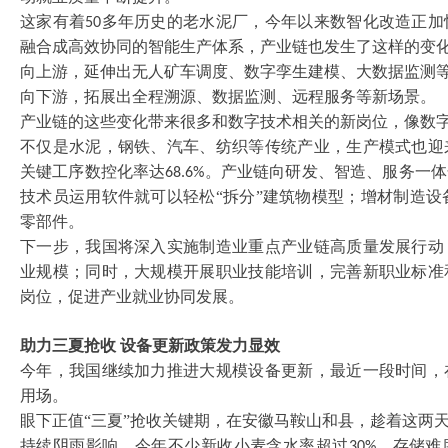
这家有着
多年历史的老水泥厂，今年以来数智化改造正加
50
融合成高效协同的智能生产体系，产业链也发生了这样的变
向上游，延伸出无人矿车调度、数字孪生建模、大数据监测
向下游，拓展出全程溯源、数据监测、远程服务等新场景。
产业链的这些变化带来很多和数字技术相关的新岗位，像数
不仅是水泥，钢铁、汽车、纺织等传统产业，生产模式也迎
关键工序数控化率达
。产业链向研发、智造、服务一体
68.6%
技术员运用软件就可以轻松“拆分”建筑物模型；增材制造设
零部件。
下一步，我国将深入实施制造业重点产业链高质量发展行动
业规模；同时，大规模开展职业技能培训，完善新职业标准
岗位，促进产业就业协同发展。
助力三夏抢收
设备更新政策发力显效
今年，我国继续加力推进大规模设备更新，最近一段时间，
用场。
眼下正值
“三夏”抢收关键期，在安徽马鞍山和县，趁着这两
持续阴雨影响，今年不少新收小麦含水率超过
，存储难
30%