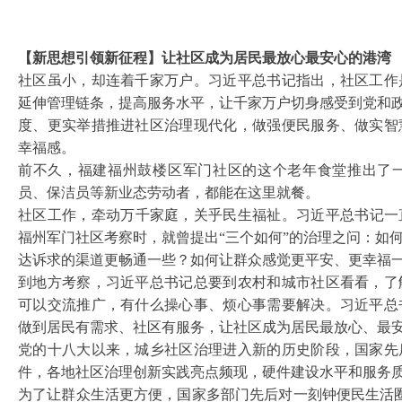
【新思想引领新征程】让社区成为居民最放心最安心的港湾
社区虽小，却连着千家万户。习近平总书记指出，社区工作
延伸管理链条，提高服务水平，让千家万户切身感受到党和
度、更实举措推进社区治理现代化，做强便民服务、做实智
幸福感。
前不久，福建福州鼓楼区军门社区的这个老年食堂推出了
员、保洁员等新业态劳动者，都能在这里就餐。
社区工作，牵动万千家庭，关乎民生福祉。习近平总书记一
福州军门社区考察时，就曾提出“三个如何”的治理之问：如
达诉求的渠道更畅通一些？如何让群众感觉更平安、更幸福
到地方考察，习近平总书记总要到农村和城市社区看看，了
可以交流推广，有什么操心事、烦心事需要解决。习近平总
做到居民有需求、社区有服务，让社区成为居民最放心、最
党的十八大以来，城乡社区治理进入新的历史阶段，国家先
件，各地社区治理创新实践亮点频现，硬件建设水平和服务
为了让群众生活更方便，国家多部门先后对一刻钟便民生活