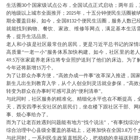
生活圈
个国家级试点公布，全国试点正式启动；两年后，
30
的地级以上城市全面推开；
年，十五分钟便民生活圈被
2025
期全覆盖目标。如今，全国
个便民生活圈，服务人数已
8132
就能找到购物、餐饮、家政、维修等网点，满足基本生活
务，提升生活品质。
老人和小孩是社区最常住的居民，更是习近平总书记的深情
高质量
“一老一小”服务体系加快构建。如今，社区里的老
万张家庭养老床位将专业照护送到了他们的床边。为了
49.5
今年还将新增
万个。
15
为了让群众办事方便，
“高效办成一件事”改革深入推进，国
新生儿出生到教育入学，从个人创业到灵活就业参保，“高效
转变为群众在办事时可感可及的“便利清单”。
与此同时，社区服务的精准化、精细化水平也在不断提高，
天，西安四季长安社区的居民们，坐在楼下跟社区干部、网
事、烦心事给办了。
而为了让老百姓遇到问题能有地方
“找个说法”，“有事找综
综合治理中心县级全覆盖的基础上，还将加快在全国
万个
3.8
与此同时，一系列民生政策直抵民心，把稳稳的幸福送到群