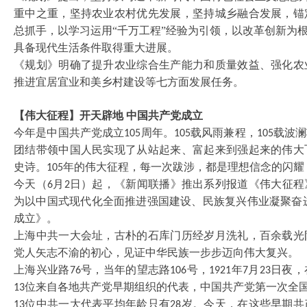
重中之重，坚持农业农村优先发展，坚持城乡融合发展，锚
总抓手，以学习运用“千万工程”经验为引领，以改革创新为
具备现代生活条件取得重大进展。
《规划》明确了提升农业综合生产能力和质量效益、强化农
推进宜居宜业和美乡村建设等七方面发展任务。
【伟大征程】开天辟地
中国共产党成立
今年是中国共产党成立
周年。
载风雨兼程，
载波澜
105
105
105
团结带领中国人民实现了从站起来、富起来到强起来的伟大
史诗。
年的伟大征程，每一次跋涉，都是理想信念的闪耀
105
今天（
月
日）起，《新闻联播》推出系列报道《伟大征程
6
2
为以中国式现代化全面推进强国建设、民族复兴伟业凝聚奋
成立》。
上海中共一大会址，古朴的石库门历经岁月洗礼，百余载光
党人矢志不渝的初心，见证中华民族一步步迈向伟大复兴。
上海兴业路
号，当年的望志路
号，
年
月
日夜，
76
106
1921
7
23
位来自各地共产党早期组织的代表，中国共产党第一次全
13
位中共一大代表平均年龄只有
岁。今天，在这些早期共
13
28