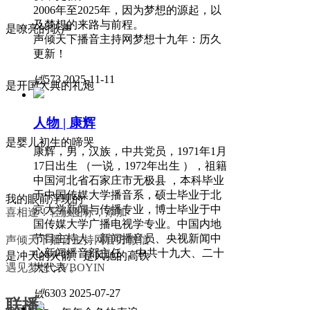
2006年至2025年，因为梦想的源起，以
及梦想的来路与前程。
是嘹亮的歌声
声倾天下播音主持网梦想十九年：历久
更新！
넶
573
2025-11-11
是开国大典的礼炮
人物 | 康辉
是婴儿初生的啼哭
康辉，男，汉族，中共党员，1971年1月
17日出生 （一说，1972年出生 ），祖籍
中国河北省石家庄市无极县 ，本科毕业
于中国传媒大学播音系，硕士毕业于北
我的眼前浮现的
京大学新闻与传播专业，博士毕业于中
喜相逢！轻触图标，添加
国传媒大学广播电视学专业。中国内地
节目主持人、新闻播音员、央视新闻中
声倾天下播音主持网官方微信
心新闻播音部主任 ，中共十九大、二十
是冲天的火箭、是风驰的高铁
大代表 。
遇见梦想：VBOYIN
넶
6303
2025-07-27
联播