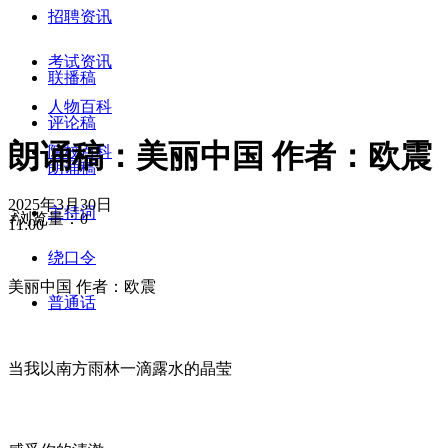
招聘资讯
考试资讯
联播稿
人物百科
评论稿
朗诵稿：美丽中国 作者：欧震
院校百科
朗诵稿
2025年3月30日
主持词
ꄑ
浏览量：
0
11:00
绕口令
美丽中国 作者：欧震
普通话
当我以南方雨林一滴露水的晶莹