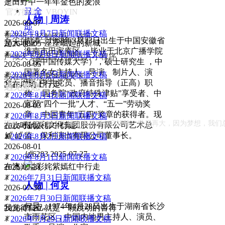
是田野中一年年金色的麦浪
뀹
全
官方微信：VBOYIN
人物 | 周涛
2026-08-07
部
ꂓ
2026年8月7日新闻联播文稿
更亲近！轻触图标，访问
周涛，1968年3月23日出生于中国安徽省
是大地上一座座崛起的新城
2026-08-05
淮南市田家庵区 ，毕业于北京广播学院
ꂓ
2026年8月6日新闻联播文稿
声倾天下播音主持网官方小程序
（现中国传媒大学），硕士研究生 ，中
2026-08-05
国著名女主持人、导演、制片人、演
ꂓ
2026年8月5日新闻联播文稿
或在微信搜索声倾天下
员、中共党员、播音指导（正高）职
我在广场上行走
2026-08-04
遇见梦想
称 、国务院“政府特殊津贴”享受者、中
ꂓ
2026年8月4日新闻联播文稿
宣部“四个一批”人才、“五一”劳动奖
2026-08-03
章 、中国青年“五四”奖章的获得者。现
ꂓ
2026年8月3日新闻联播文稿
现在，关注声倾天下播音主持网内容矩阵。世界再大，因为梦想，我们
任保利文化集团股份有限公司艺术总
在欢呼的人群中行走
2026-08-02
넳
넲
监、保利演出有限公司董事长。
ꂓ
2026年8月2日新闻联播文稿
2026-08-01
넶
6283
2025-07-27
ꂓ
2026年8月1日新闻联播文稿
在流光溢彩姹紫嫣红中行走
2026-07-31
ꂓ
2026年7月31日新闻联播文稿
人物 | 何炅
2026-07-30
ꂓ
2026年7月30日新闻联播文稿
何炅，1974年4月28日出生于湖南省长沙
我觉得自己就是一颗跳动的音符
2026-07-29
市雨花区，中国内地男主持人、演员、
ꂓ
2026年7月29日新闻联播文稿