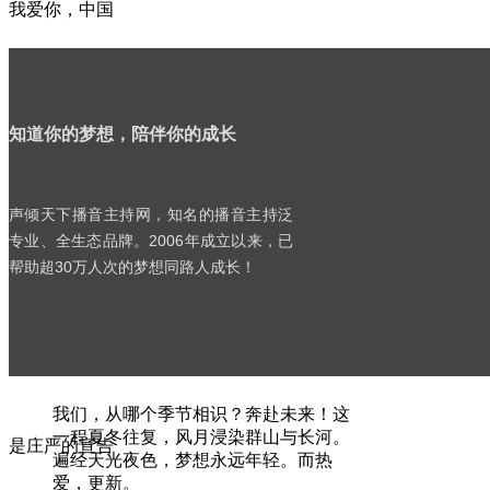
我爱你，中国
我的美丽的中国
知道你的梦想，陪伴你的成长
这个早晨，我伫立在天安门广场
热读
声倾天下播音主持网，知名的播音主持泛
专业、全生态品牌。2006年成立以来，已
뀹
书
注目五星红旗的升起
帮助超30万人次的梦想同路人成长！
院
庆典 | 历久更新：声倾天下梦想十
我的耳边回响的
九年
我们，从哪个季节相识？奔赴未来！这
一程夏冬往复，风月浸染群山与长河。
是庄严的宣告
遍经天光夜色，梦想永远年轻。而热
爱，更新。