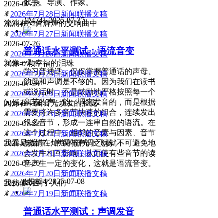
歌手、导演、作家。
2026-07-28
ꂓ
2026年7月28日新闻联播文稿
넶
4741
2025-07-27
流淌在一首辉煌的交响曲中
2026-07-27
ꂓ
2026年7月27日新闻联播文稿
2026-07-26
普通话水平测试：语流音变
ꂓ
2026年7月26日新闻联播文稿
就像一颗幸福的泪珠
2026-07-25
学习普通话，仅仅掌握普通话的声母、
ꂓ
2026年7月25日新闻联播文稿
韵母和声调是不够的。因为我们在读书
2026-07-24
或说话时，不是鼓励地严格按照每一个
ꂓ
2026年7月24日新闻联播文稿
音节的声、韵、调来发音的，而是根据
闪烁在中国容光焕发的脸庞
2026-07-23
需要将许多音节快速的组合，连续发出
ꂓ
2026年7月23日新闻联播文稿
很多音节，形成一连串自然的语流。在
2026-07-22
这个过程中，相邻的音素与因素、音节
ꂓ
2026年7月22日新闻联播文稿
与音节、声调与声调之间就不可避免地
我看见激情在灿烂的阳光下飞扬
2026-07-21
会发生相互影响，从而使有些音节的读
ꂓ
2026年7月21日新闻联播文稿
音产生一定的变化，这就是语流音变。
2026-07-20
ꂓ
2026年7月20日新闻联播文稿
넶
2854
2025-07-08
我仿佛听到了人们
2026-07-19
ꂓ
2026年7月19日新闻联播文稿
普通话水平测试：声调发音