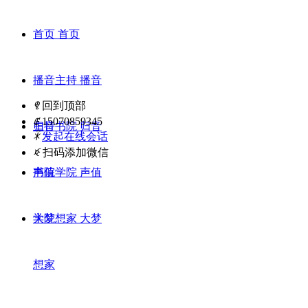
首页
首页
播音主持
播音
ꁸ
回到顶部
ꂅ
15070859345
主持
归音书院
归音
ꁗ
发起在线会话
ꀥ
扫码添加微信
书院
声值学院
声值
学院
大梦想家
大梦
想家