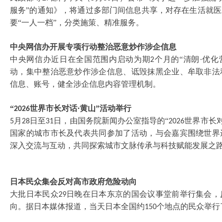
服务”的通知》，将通过多部门间信息共享，对存在生活就
要“一人一档”，分类施策、精准服务。
中央网信办开展专项行动整治恶意炒作涉企信息
中央网信办近日在全国范围内启动为期
个月的“清朗·优
2
动，集中整治恶意炒作涉企信息、诋毁抹黑企业、牟取非法
信息、账号，健全涉企信息内容管理机制。
“
世界市长对话·黄山”活动举行
2026
月
日至
日，由国务院新闻办公室指导的“
世界市长
5
28
31
2026
国家的城市市长及代表共同参加了活动，与会嘉宾围绕世界
深入交流与互动，共同探索城市文脉传承与科技赋能发展之
日本民众集会反对高市政府危险动向
大批日本民众
日晚在日本东京的国会议事堂前举行集会，
29
向。据日本媒体报道，当天日本全国约
个地点的民众举行
150