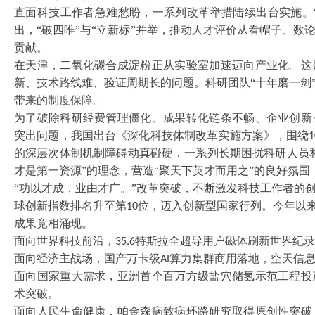
直面科技工作者急难愁盼，一系列改革举措陆续出台实施。
出，“破四唯”与“立新标”并举，推动人才评价从看帽子、
贡献。
在天津，二氧化碳合成淀粉正从实验室加速迈向产业化。这
新、技术路线难、验证周期长的问题。科研团队
“十年磨一剑
带来的制度保障。
为了破除科研经费管理僵化、成果转化链条不畅、企业创新
突出问题，我国出台《深化科技体制改革实施方案》，围绕
1
的深层次体制机制障碍动真碰硬，一系列长期困扰科研人员
才是第一资源”的理念，营造“聚天下英才而用之”的良好氛围
“功以才成，业由才广。”改革突破，不断激发科技工作者的
球创新指数排名升至第
位，迈入创新型国家行列。今年以来
10
成果竞相涌现。
面向世界科技前沿，
特斯拉全超导用户磁体刷新世界纪录
35.6
面向经济主战场，国产万卡级
算力集群商用落地，空天信
AI
面向国家重大需求，亚洲首个百万方级盐穴储氢示范工程投
术突破。
面向人民生命健康，帕金森病致病环路研究取得原创性突破