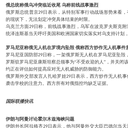
俄总统称俄乌冲突临近收尾
乌称前线战事激烈
俄罗斯总统普京
日表示，从特别军事行动战场形势来看，
29
的现状下，无法划定冲突具体结束的时限。
乌克兰方面
日称，前线战事激烈，乌军在波克罗夫斯克附
29
统泽连斯基当天呼吁美国和欧洲国家切实落实对乌支持计划
罗马尼亚称俄无人机在罗境内坠毁
俄称西方炒作无人机事件
罗马尼亚国防部
日称，一架俄罗斯无人机在罗马尼亚坠毁
29
罗斯驻罗马尼亚康斯坦察总领事为“不受欢迎的人”，并关闭
约正在评估如何提高应对无人机威胁的防御能力。
俄罗斯外交部发言人扎哈罗娃
日表示，西方炒作无人机事
29
袭击学校的注意力。西方所有对俄指控均缺乏证据。
国际联播快讯
伊朗与阿曼讨论霍尔木兹海峡问题
伊朗外长阿拉格齐
日表示，他与阿曼外交大臣巴德尔当天
29