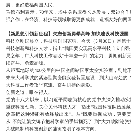
展，更好造福两国人民。
马德布利表示，
年来，埃中关系取得长足发展，双边合作
70
强合作，在经济、科技等领域取得更多成就，造福友好的两
【新思想引领新征程】矢志创新勇攀高峰
加快建设科技强国
科技立则民族立，科技强则国家强。今天（
月
日）是第十
5
30
科技创新和科技人才，指出“我国要实现高水平科技自立自强
局之年，广大科技工作者以“十年磨一剑”的定力，勇闯创新
续奋斗、勇攀高峰。
从距离地球约
公里的中国空间站国家太空实验室，到地
400
未来大科学城的紧凑型聚变能实验装置建设，到大山深处的“
大科技工作者攻坚克难、奋斗拼搏的身影。
创新之道，唯在得人。
党的十八大以来，以习近平同志为核心的党中央深入推动实
重视科技创新、关心关怀科技人才，指出
“我国科技队伍蕴
改革把这种潜能有效释放出来”。从“既要重视成功，更要宽
从“不能让繁文缛节把科学家的手脚捆死了”到“大力破除论
为破除制约科技创新的藩篱指明了根本方向。