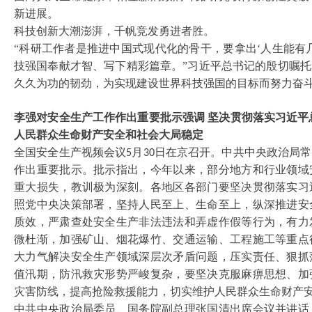
新进展。
科技创新大潮澎湃，千帆竞发勇进者胜。
“科研工作者是推进中国式现代化的骨干，要拿出‘人生能有
技强国奉献才智、写下精彩篇章。”习近平总书记的殷切嘱
久久为功的韧劲，为实现建设世界科技强国的目标而努力奋
李强对安全生产工作作出重要批示强调
坚决贯彻落实习近平
人民群众生命财产安全和社会大局稳定
全国安全生产视频会议
月
日在京召开。中共中央政治局常
5
30
作出重要批示。批示指出，今年以来，部分地方和行业领域
重大损失，教训极为深刻。各地区各部门要坚决贯彻落实习
照党中央决策部署，坚持人民至上、生命至上，纵深推进安
质效，严肃查处安全生产非法违法和弄虚作假等行为，有力
微杜渐，加强矿山、烟花爆竹、交通运输、工程施工等重点
大力气解决安全生产领域深层次矛盾问题，压实责任、狠抓
值汛期，防汛救灾形势严峻复杂，要坚决克服麻痹思想、加
灾害防线，提高抢险救援能力，切实维护人民群众生命财产
中共中央政治局委员、国务院副总理张国清出席会议并讲话