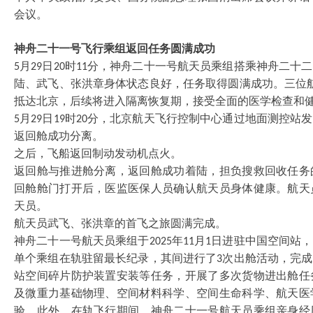
会议。
神舟二十一号飞行乘组返回任务圆满成功
月
日
时
分，神舟二十一号航天员乘组搭乘神舟二十二
5
29
20
11
陆、武飞、张洪章身体状态良好，任务取得圆满成功。三位
抵达北京，后续将进入隔离恢复期，接受全面的医学检查和
月
日
时
分，北京航天飞行控制中心通过地面测控站发
5
29
19
20
返回舱成功分离。
之后，飞船返回制动发动机点火。
返回舱与推进舱分离，返回舱成功着陆，担负搜救回收任务
回舱舱门打开后，医监医保人员确认航天员身体健康。航天
天员。
航天员武飞、张洪章的首飞之旅圆满完成。
神舟二十一号航天员乘组于
年
月
日进驻中国空间站，
2025
11
1
单个乘组在轨驻留最长纪录，其间进行了
次出舱活动，完成
3
站空间碎片防护装置安装等任务，开展了多次货物进出舱任
及微重力基础物理、空间材料科学、空间生命科学、航天医
验。此外，在轨飞行期间，神舟二十一号航天员乘组亲身经