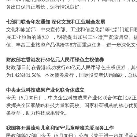
务出口保持正增长，运行情况良好。
七部门联合印发通知
深化文旅和工业融合发展
文化和旅游部、中央宣传部、工业和信息化部等七部门近日
展工业旅游的通知》，明确提出加强工业遗产资源调查、
值、丰富工业旅游产品供给等
方面重点任务，进一步深化文
8
财政部在香港发行
亿元人民币绿色主权债券
60
财政部日前在香港成功发行
亿元人民币绿色主权债券，其
60
为
和
。本次债券发行，国际投资者认购踊跃，总
1.42%
1.56%
中央企业科技成果产业化联合体成立
今天（
月
日），中央企业科技成果产业化联合体在北京正
5
30
发挥央企国家战略科技力量和高校、国家科研机构的核心优势
条壁垒，助力科技成果转化。
我国将开展流动儿童和留守儿童精准关爱服务工作
民政部等
部门今天（
月
日）公布《关于进一步加强流
27
5
30