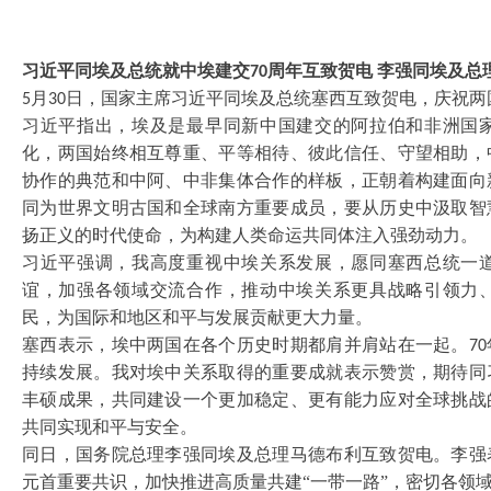
习近平同埃及总统就中埃建交
周年互致贺电 李强同埃及总
70
月
日，国家主席习近平同埃及总统塞西互致贺电，庆祝两
5
30
习近平指出，埃及是最早同新中国建交的阿拉伯和非洲国
化，两国始终相互尊重、平等相待、彼此信任、守望相助，
协作的典范和中阿、中非集体合作的样板，正朝着构建面向
同为世界文明古国和全球南方重要成员，要从历史中汲取智
扬正义的时代使命，为构建人类命运共同体注入强劲动力。
习近平强调，我高度重视中埃关系发展，愿同塞西总统一
谊，加强各领域交流合作，推动中埃关系更具战略引领力
民，为国际和地区和平与发展贡献更大力量。
塞西表示，埃中两国在各个历史时期都肩并肩站在一起。
70
持续发展。我对埃中关系取得的重要成就表示赞赏，期待同
丰硕成果，共同建设一个更加稳定、更有能力应对全球挑战
共同实现和平与安全。
同日，国务院总理李强同埃及总理马德布利互致贺电。李强
元首重要共识，加快推进高质量共建
“一带一路”，密切各领