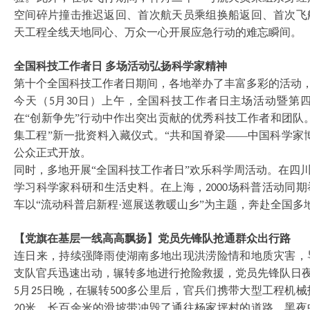
空间碎片撞击推迟返回、首次航天员乘组换船返回、首次飞
天工程全线天地同心、万众一心开展应急行动的难忘瞬间。
全国科技工作者日
多场活动弘扬科学家精神
第十个全国科技工作者日期间，各地举办了丰富多彩的活动
今天（
月
日）上午，全国科技工作者日主场活动暨第
5
30
在“创新争先”行动中作出突出贡献的优秀科技工作者和团队
集工程”新一批资料入藏仪式。“共和国脊梁——中国科学家
公众正式开放。
同时，多地开展
“全国科技工作者日”欢乐科学周活动。在四
学习科学家科研和生活史料。在上海，
场科普活动同期
2000
车以“流动科普启新程·巡展送教暖山乡”为主题，奔赴全国
【党旗在基层一线高高飘扬】党员先锋队抢通群众出行路
连日来，持续强降雨使湖南多地出现洪涝险情和地质灾害，
支队官兵迅速出动，辗转多地进行抢险救援，党员先锋队日
月
日晚，在辗转
多公里后，官兵们携带大型工程机械
5
25
500
米、长百余米的滑坡带冲毁了通往杨家坪村的道路。黑夜
20