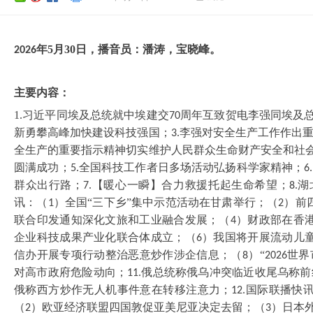
年
5
月
30
日，播音员：
潘涛
，
宝晓峰
。
202
6
主要内容：
1.习近平同埃及总统就中埃建交
周年互致贺电李强同埃及
70
新勇攀高峰加快建设科技强国；
李强对安全生产工作作出
3.
全生产的重要指示精神切实维护人民群众生命财产安全和社
圆满成功；
全国科技工作者日多场活动弘扬科学家精神；
5.
6.
群众出行路；
【暖心一瞬】合力救援托起生命希望；
湖
7.
8.
讯：（
）全国“三下乡”集中示范活动在甘肃举行；（
）前
1
2
联合印发通知深化文旅和工业融合发展；（
）财政部在香
4
企业科技成果产业化联合体成立；（
）我国将开展流动儿
6
信办开展专项行动整治恶意炒作涉企信息；（
）“
世界
8
2026
对高市政府危险动向；
俄总统称俄乌冲突临近收尾乌称前
11.
俄称西方炒作无人机事件意在转移注意力；
国际联播快
12.
（
）欧亚经济联盟四国敦促亚美尼亚决定去留；（
）日本
2
3