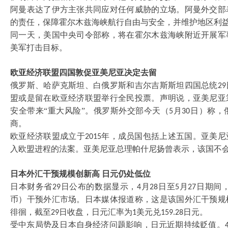
阿曼表达了伊方主张共同应对任何威胁的立场。阿曼外交部
的责任，保障霍尔木兹海峡航行自由与安全，并维护地区利
同一天，美国中央司令部称，将在霍尔木兹海峡附近开展军
美军打击目标。
欧亚经济联盟四国敦促亚美尼亚决定去留
俄罗斯、哈萨克斯坦、白俄罗斯和吉尔吉斯斯坦四国总统
29
盟或是留在欧亚经济联盟举行全民投票。声明说，亚美尼亚
安全带来“重大风险”。俄罗斯外交部今天（
月
日）称，
5
30
商。
欧亚经济联盟成立于
年，成员国包括上述五国。亚美尼
2015
入欧盟进程的法案。亚美尼亚总理帕什尼扬曾表示，该国不
日本外汇干预规模创新高
日元仍处低位
日本财务省
日公布的数据显示，
月
日至
月
日期间
29
4
28
5
27
币）干预外汇市场。日本媒体报道称，这是该国外汇干预规
徘徊，截至
日收盘，日元汇率为
美元兑
日元。
29
1
159.28
受中东局势及日本自身经济问题影响，日元近期持续贬值。