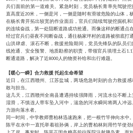
兵们面前的第一道难关。紧急时刻，党员杨长青率先驾驶挖
直高度近
米，一侧是河，一侧是随时有滑坡危险的山体，
20
在杨长青开拓出较宽的作业面后，官兵们陆续驾驶挖掘机和
的连续奋战，第一处阻断道路成功抢通。而像这样的断通点
经过官兵们昼夜不间断奋战，通往杨家坪村的道路被彻底打
山洪肆虐、滚石不断，救援抢险期间，党员先锋队的队员们
线抢通、安全预警、地质勘察的职责，带领官兵填埋土石
1.1
断通道路，解决了近
人的物资补给和出行难题。
8000
【暖心一瞬】合力救援
托起生命希望
近日，在江西赣州、江苏盐城，两场危急时刻的合力救援感
敢与担当。
这几天，江西赣州全南县遭遇持续强降雨，河流水位不断上
湿滑，不慎连人带车坠入河中，湍急的河水瞬间将两人冲远
力游向落水者。
同一时间，中学教师曹柏林迅速跑来，把一根竹竿伸向水中
陈平在水中一直托举着祖孙俩，岸上的曹柏林则用竹竿使劲
上了岸。事发时，陈平正因血糖高前往医院注射胰岛素，面