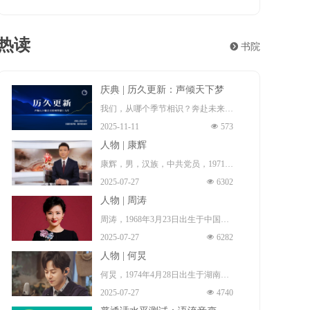
热读
뀹
书院
庆典 | 历久更新：声倾天下梦
想十九年
我们，从哪个季节相识？奔赴未来！
2025-11-11
넶
573
这一程夏冬往复，风月浸染群山与长
人物 | 康辉
河。遍经天光夜色，梦想永远年轻。
康辉，男，汉族，中共党员，1971年
而热爱，更新。
2025-07-27
넶
6302
1月17日出生 （一说，1972年出
2006年至2025年，因为梦想的源起，
人物 | 周涛
生 ），祖籍中国河北省石家庄市无
以及梦想的来路与前程。
周涛，1968年3月23日出生于中国安
极县 ，本科毕业于中国传媒大学播
声倾天下播音主持网梦想十九年：历
2025-07-27
넶
6282
徽省淮南市田家庵区 ，毕业于北京
音系，硕士毕业于北京大学新闻与传
久更新！
人物 | 何炅
广播学院（现中国传媒大学），硕士
播专业，博士毕业于中国传媒大学广
何炅，1974年4月28日出生于湖南省
研究生 ，中国著名女主持人、导
播电视学专业。中国内地节目主持
2025-07-27
넶
4740
长沙市雨花区，中国内地男主持人、
演、制片人、演员、中共党员、播音
人、新闻播音员、央视新闻中心新闻