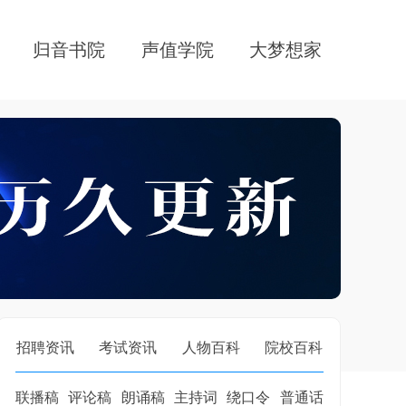
归音书院
声值学院
大梦想家
招聘资讯
考试资讯
人物百科
院校百科
联播稿
评论稿
朗诵稿
主持词
绕口令
普通话