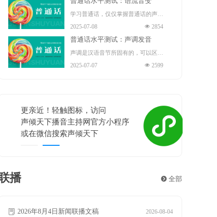
普通话水平测试：语流音变
演员、歌手、导演、作家。
指导（正高）职称 、国务院“政府特
播音部主任 ，中共十九大、二十大
学习普通话，仅仅掌握普通话的声
殊津贴”享受者、中宣部“四个一
2025-07-08
넶
2854
代表 。
母、韵母和声调是不够的。因为我们
批”人才、“五一”劳动奖章 、中国青
普通话水平测试：声调发音
在读书或说话时，不是鼓励地严格按
年“五四”奖章的获得者。现任保利文
声调是汉语音节所固有的，可以区别
照每一个音节的声、韵、调来发音
2025-07-07
넶
2599
化集团股份有限公司艺术总监、保利
意义的声音的高低升降。声调是音节
的，而是根据需要将许多音节快速的
演出有限公司董事长。
结构中不可缺少的组成部分，担负着
组合，连续发出很多音节，形成一连
重要的辨义作用。例如题材和体裁、
串自然的语流。在这个过程中，相邻
更亲近！轻触图标，访问
喜相逢
练习和联系等，这些词语意义的不同
的音素与因素、音节与音节、声调与
声倾天下播音主持网官方小程序
声倾天
主要靠声调来区别。声调贯穿整个音
声调之间就不可避免地会发生相互影
或在微信搜索声倾天下
遇见梦想
节的始终，主要作用在韵腹上。在汉
响，从而使有些音节的读音产生一定
语里，一个音节一般就是一个汉字，
的变化，这就是语流音变。
所以声调也叫字调。声调和音长、音
联播
뀹
全部
强都有关系。但是，它的性质主要决
2026年8月5日新闻联播文稿
2026年7月24日新闻联播文稿
2026年7月23日新闻联播文稿
2026年7月22日新闻联播文稿
2026年7月21日新闻联播文稿
2026年7月20日新闻联播文稿
2026年7月19日新闻联播文稿
2026年7月18日新闻联播文稿
2026年7月17日新闻联播文稿
ꂓ
ꂓ
ꂓ
ꂓ
ꂓ
ꂓ
ꂓ
ꂓ
ꂓ
2026-08-05
2026-07-24
2026-07-23
2026-07-22
2026-07-21
2026-07-20
2026-07-19
2026-07-18
2026-07-17
定于音高。
2026年8月4日新闻联播文稿
ꂓ
2026-08-04