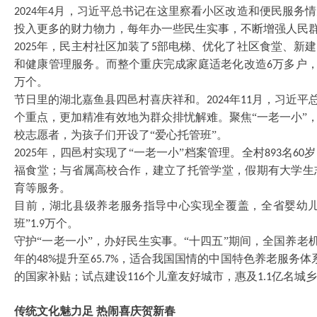
年
月，习近平总书记在这里察看小区改造和便民服务情
2024
4
投入更多的财力物力，每年办一些民生实事，不断增强人民
年，民主村社区加装了
部电梯、优化了社区食堂、新建
2025
5
和健康管理服务。而整个重庆完成家庭适老化改造
万多户
6
万个。
节日里的湖北嘉鱼县四邑村喜庆祥和。
年
月，习近平总
2024
11
个重点，更加精准有效地为群众排忧解难。聚焦“一老一小”
校志愿者，为孩子们开设了“爱心托管班”。
年，四邑村实现了“一老一小”档案管理。全村
名
岁
2025
893
60
福食堂；与省属高校合作，建立了托管学堂，假期有大学生
育等服务。
目前，湖北县级养老服务指导中心实现全覆盖，全省婴幼
班”
万个。
1.9
守护
“一老一小”，办好民生实事。“十四五”期间，全国养老
年的
提升至
，适合我国国情的中国特色养老服务体
48%
65.7%
的国家补贴；试点建设
个儿童友好城市，惠及
亿名城乡
116
1.1
传统文化魅力足
热闹喜庆贺新春