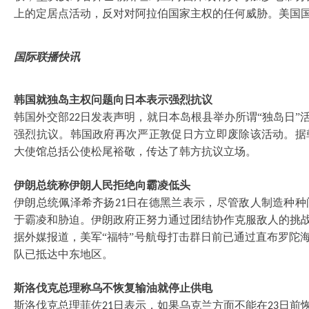
上的定居点活动，反对对阿拉伯国家主权的任何威胁。美国
国际联播快讯
韩国就独岛主权问题向日本表示强烈抗议
韩国外交部
日发表声明，就日本岛根县举办所谓“独岛日”
22
强烈抗议。韩国政府再次严正敦促日方立即废除该活动。据
大使馆总括公使松尾裕敬，传达了韩方抗议立场。
伊朗总统称伊朗人民拒绝向霸凌低头
伊朗总统佩泽希齐扬
日在德黑兰表示，尽管敌人制造种种
21
于霸凌和胁迫。伊朗政府正努力通过团结协作克服敌人的挑
据外媒报道，美军
“福特”号航母打击群日前已通过直布罗陀
队已抵达中东地区。
斯洛伐克总理称乌不恢复输油就停止供电
斯洛伐克总理菲佐
日表示，如果乌克兰方面不能在
日前
21
23