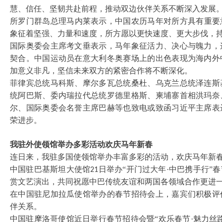
慧、信任、坚韧共赴前程，推动双边伙伴关系不断深入发展
所罗门群岛总理马内莱表示，中国农历马年对所方具有重要
象征着坚强、力量和速度，所方愿以更快速度、更大步伐，
国际奥委会主席考文垂表示，马年象征活力、决心与魄力，
契合。中国运动员在意大利冬奥赛场上的出色表现为海内外
加意义非凡，坚信未来双方的紧密合作将不断深化。
菲律宾总统马科斯、摩尔多瓦总统桑杜、乌克兰总统泽连斯
统阿巴斯、委内瑞拉代总统罗德里格斯、柬埔寨首相洪玛奈
尔、国际奥委会名誉主席巴赫等也致电或致函习近平主席表
荣进步。
我驻外使领馆举办多彩活动欢庆马年新春
连日来，我驻多国使领馆举办丰富多彩的活动，欢庆马年新
中国驻巴基斯坦大使馆
日举办“开门过大年·中巴携手行”
21
赏文艺演出，共同祝愿中巴传统友谊和两国各领域合作更进
在中国驻尼加拉瓜使馆举办的春节招待会上，嘉宾们积极评
伴关系。
中国驻摩洛哥使馆近日举行春节招待会暨
“欢乐春节·魅力丝