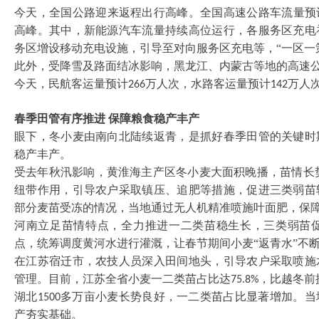
今天，全国公路迎来返程出行高峰。全国高速公路车流量预
高峰。其中，新能源汽车流量持续高位运行，各服务区充电
务区增设移动充电设施，引导至对向服务区充电等，“一区一
此外，受降雪及路面结冰影响，黑龙江、内蒙古等地的高速
今天，民航客运量预计
万人次，水路客运量预计
万人
266
142
春季田管有序推进
保障粮食稳产丰产
眼下，冬小麦由南向北陆续返青，是抓好春季田管的关键时
稳产丰产。
受去年秋汛影响，黄淮海主产区冬小麦大面积晚播，苗情长
纽带作用，引导农户采取镇压、追肥等措施，促进三类弱苗
部分麦苗受冻的情况，当地通过无人机精准喷施叶面肥，保
河南立足苗情特点，全力推进一二类苗稳生长，三类弱苗
点，统筹调度黄河水进行灌溉，让春节期间小麦
“返青水”不
在江苏宿迁市，农技人员深入田间地头，引导农户采取喷施
管理。目前，江苏全省小麦一二类苗占比达
，比越冬前
75.8%
湖北
多万亩小麦长势良好，一二类苗占比显著增加。当
1500
产夯实基础。