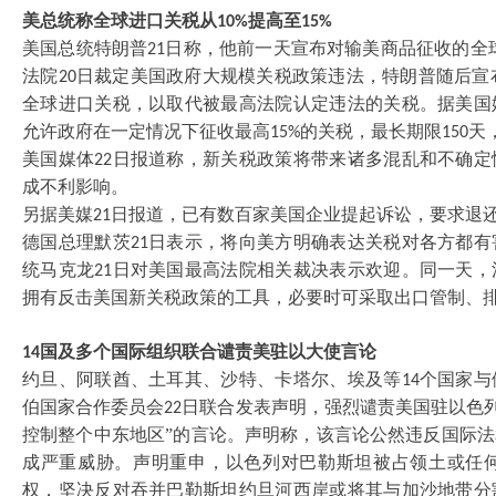
美总统称全球进口关税从
提高至
10%
15%
美国总统特朗普
日称，他前一天宣布对输美商品征收的全
21
法院
日裁定美国政府大规模关税政策违法，特朗普随后宣
20
全球进口关税，以取代被最高法院认定违法的关税。据美国
允许政府在一定情况下征收最高
的关税，最长期限
天
15%
150
美国媒体
日报道称，新关税政策将带来诸多混乱和不确定
22
成不利影响。
另据美媒
日报道，已有数百家美国企业提起诉讼，要求退
21
德国总理默茨
日表示，将向美方明确表达关税对各方都有
21
统马克龙
日对美国最高法院相关裁决表示欢迎。同一天，
21
拥有反击美国新关税政策的工具，必要时可采取出口管制、
国及多个国际组织联合谴责美驻以大使言论
14
约旦、阿联酋、土耳其、沙特、卡塔尔、埃及等
个国家与
14
伯国家合作委员会
日联合发表声明，强烈谴责美国驻以色列
22
控制整个中东地区”的言论。声明称，该言论公然违反国际
成严重威胁。声明重申，以色列对巴勒斯坦被占领土或任
权，坚决反对吞并巴勒斯坦约旦河西岸或将其与加沙地带分