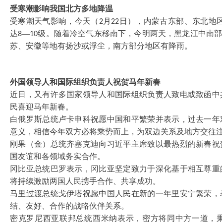
受寒潮影响我国北方多地降温
受寒潮天气影响，今天（
月
日），内蒙古东部、东北地
2
22
达
—
级。随着冷空气东移南下，今明两天，黑龙江中南
8
10
苏、安徽等地有扬沙或浮尘，南方部分地区有降雨。
外国领导人和国际组织负责人祝贺马年新春
近日，又有许多国家领导人和国际组织负责人致电或致函中
民喜迎马年新春。
白俄罗斯总统卢卡申科祝愿中国和平繁荣并表示，过去一年
意义，相信今年双方必将乘势而上，为双边关系及地方交往
刚果（金）总统齐塞克迪向习近平主席致以最热烈的新春祝
国友谊和各领域务实合作。
冈比亚总统巴罗表示，冈比亚坚定致力于深化基于相互尊重
将持续激励两国人民携手合作、共享成功。
马里过渡总统戈伊塔祝愿中国人民在新的一年里安宁繁荣，
结、友好、合作的战略伙伴关系。
密克罗尼西亚联邦总统西米纳表示，密方将同中方一道，