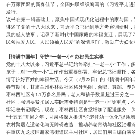
在万家团聚的新春佳节，全国妇联组织编写的《习近平走进
发行。
该书在第一辑基础上，聚焦中国式现代化进程中的家与国，
讲述了党的十八大以来，习近平总书记到地方考察调研时，
展的感人故事，记录了新时代中国家庭的幸福变迁，展现了
民领袖爱人民、人民领袖人民爱”的深情厚谊，激励广大妇女
【情满中国年】守护
“一老一小” 办好民生实事
党的十八大以来，习近平总书记始终牵挂
“一老一小”工作，
孩子，对“一老一小”工作作出重要部署。牢记总书记嘱托，
情守护好百姓的幸福生活。今天（
月
日）的《情满中国年
2
22
春节期间，甘肃兰州枣林西社区格外热闹，合唱、舞蹈、即
枣林西社区有
万多名居民，老人和孩子数量超过三分之一
1.1
社区，强调要紧扣居民实际需要特别是“一老一小”等重点，
牢记总书记嘱托，现在，枣林西社区食堂增加了配送服务，
“十五五”开局之年，甘肃将深入推进“托老托幼一体化”提
农村聚居点适老化与无障碍改造，推动养老育幼与社区治理
在重庆九龙坡区谢家湾街道民主村社区，居民们用自编自演