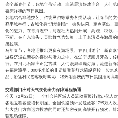
这个新春佳节，各地年俗活动、非遗展演好戏连台，人们览
喜庆祥和的节日氛围。
各地结合非遗技艺、传统民俗等举办各类活动，让春节的文
宛平城举行，古城化身
“流动剧场”，街头快闪、定点演出、
化的魅力。在青海湟中，河湟社火热闹开演，高跷、秧歌…
不断。在广东汕头，英歌舞气势如虹，上千名演员在激昂的
感拉满。
马年春节，各地还推出更多夜游场景。在四川遂宁，新春嘉
游客沉浸在新春的喜悦与活力之中。在辽宁抚顺月牙岛，传
行。在河北石家庄正定古城，人们漫游璀璨灯海，流连新春
在福建漳平，
多米长的非遗板凳花灯龙蜿蜒穿梭，长龙以
300
品，沿途村民游客欢呼喝彩，将热闹喜庆的节日氛围推向高
交通部门应对天气变化全力保障返程畅通
今天（
月
日），全社会跨区域人员流动量预计超
亿人次
2
22
3.7
各地返程客流增长明显。全国铁路预计发送旅客
万人次
1795
加大热门方向运力投放的同时还加密夜间高铁开行频次。针
强现场保障。