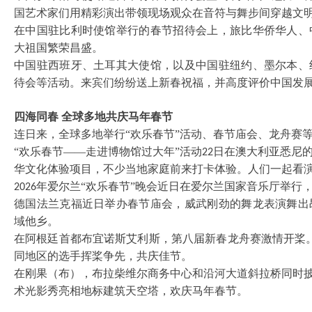
国艺术家们用精彩演出带领现场观众在音符与舞步间穿越文
在中国驻比利时使馆举行的春节招待会上，旅比华侨华人、
大祖国繁荣昌盛。
中国驻西班牙、土耳其大使馆，以及中国驻纽约、墨尔本、
待会等活动。来宾们纷纷送上新春祝福，并高度评价中国发
四海同春
全球多地共庆马年春节
连日来，全球多地举行
“欢乐春节”活动、春节庙会、龙舟赛
“欢乐春节——走进博物馆过大年”活动
日在澳大利亚悉尼
22
华文化体验项目，不少当地家庭前来打卡体验。人们一起看
年爱尔兰“欢乐春节”晚会近日在爱尔兰国家音乐厅举行
2026
德国法兰克福近日举办春节庙会，威武刚劲的舞龙表演舞出
域他乡。
在阿根廷首都布宜诺斯艾利斯，第八届新春龙舟赛激情开桨
同地区的选手挥桨争先，共庆佳节。
在刚果（布），布拉柴维尔商务中心和沿河大道斜拉桥同时
术光影秀亮相地标建筑天空塔，欢庆马年春节。