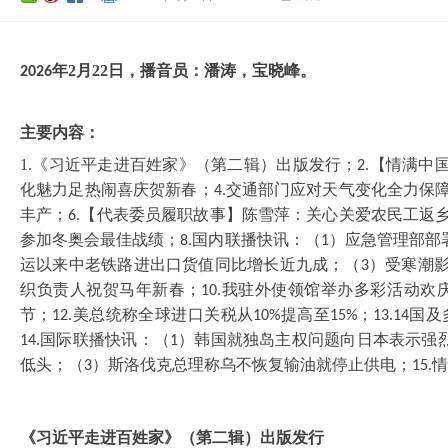
年
2
月
22
日，播音员：
潘涛
，
宝晓峰
。
202
6
主要内容：
1.《习近平走进百姓家》（第二辑）出版发行；
【情满中国
2.
化魅力足热闹喜庆贺新春；
交通部门应对天气变化全力保
4.
丰产；
【代表委员履职故事】陈雪萍：关心关爱农民工返
6.
参加冬奥会最佳战绩；
国内联播快讯：（
）应急管理部部
8.
1
运以来中老铁路进出口货值同比增长近九成；（
）受寒潮
3
织负责人祝贺马年新春；
我驻外使领馆举办多彩活动欢
10.
节；
美总统称全球进口关税从
提高至
；
国及
12.
10%
15%
13.14
国际联播快讯：（
）韩国就独岛主权问题向日本表示强
14.
1
低头；（
）斯洛伐克总理称乌不恢复输油就停止供电；
情
3
15.
《习近平走进百姓家》（第二辑）出版发行