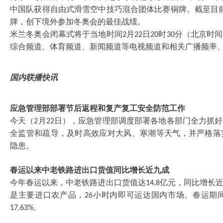
中国队获得自由式滑雪空中技巧混合团体比赛铜牌。截至目
牌，创下境外参加冬奥会的最佳战绩。
米兰冬奥会闭幕式将于当地时间
月
日
时
分（北京时间
2
22
20
30
综合频道、体育频道、新闻频道等电视频道和相关广播频率
国内联播快讯
应急管理部部署节后返程和复产复工安全防范工作
今天（
月
日），应急管理部调度部署各地各部门全力抓好
2
22
全监管和疏导，及时高效应对大风、寒潮等天气，并严格落
隐患。
春运以来中老铁路进出口货值同比增长近九成
今年春运以来，中老铁路进出口货值达
亿元，同比增长
14.8
是主要进口农产品，
小时内即可运达国内市场。春运期
26
。
17.63%