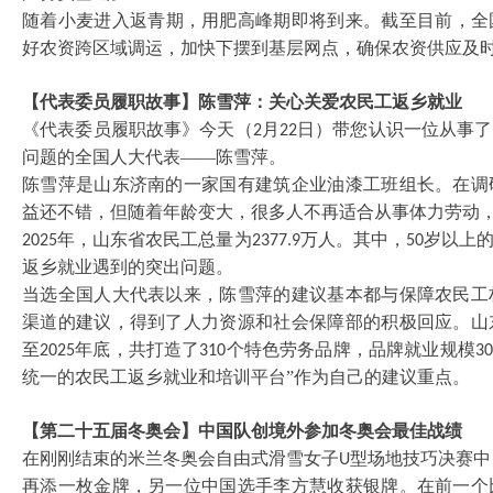
随着小麦进入返青期，用肥高峰期即将到来。截至目前，全
好农资跨区域调运，加快下摆到基层网点，确保农资供应及
【代表委员履职故事】陈雪萍：关心关爱农民工返乡就业
《代表委员履职故事》今天（
月
日）带您认识一位从事了
2
22
问题的全国人大代表——陈雪萍。
陈雪萍是山东济南的一家国有建筑企业油漆工班组长。在调
益还不错，但随着年龄变大，很多人不再适合从事体力劳动
年，山东省农民工总量为
万人。其中，
岁以上
2025
2377.9
50
返乡就业遇到的突出问题。
当选全国人大代表以来，陈雪萍的建议基本都与保障农民工
渠道的建议，得到了人力资源和社会保障部的积极回应。山
至
年底，共打造了
个特色劳务品牌，品牌就业规模
2025
310
30
统一的农民工返乡就业和培训平台”作为自己的建议重点。
【第二十五届冬奥会】中国队创境外参加冬奥会最佳战绩
在刚刚结束的米兰冬奥会自由式滑雪女子
型场地技巧决赛中
U
再添一枚金牌，另一位中国选手李方慧收获银牌。在前一个